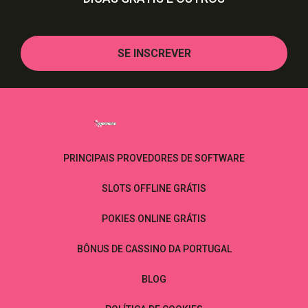
SE INSCREVER
PRINCIPAIS PROVEDORES DE SOFTWARE
SLOTS OFFLINE GRÁTIS
POKIES ONLINE GRÁTIS
BÔNUS DE CASSINO DA PORTUGAL
BLOG