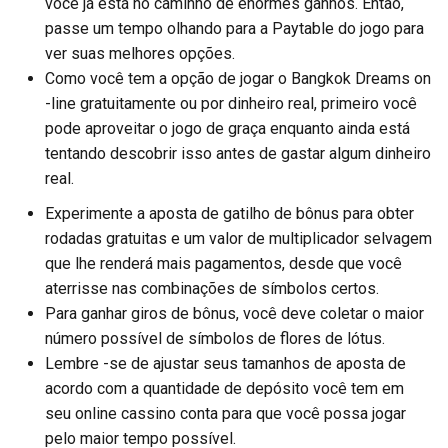
você já está no caminho de enormes ganhos. Então,
passe um tempo olhando para a Paytable do jogo para
ver suas melhores opções.
Como você tem a opção de jogar o Bangkok Dreams on
-line gratuitamente ou por dinheiro real, primeiro você
pode aproveitar o jogo de graça enquanto ainda está
tentando descobrir isso antes de gastar algum dinheiro
real.
Experimente a aposta de gatilho de bônus para obter
rodadas gratuitas e um valor de multiplicador selvagem
que lhe renderá mais pagamentos, desde que você
aterrisse nas combinações de símbolos certos.
Para ganhar giros de bônus, você deve coletar o maior
número possível de símbolos de flores de lótus.
Lembre -se de ajustar seus tamanhos de aposta de
acordo com a quantidade de
depósito
você tem em
seu online
cassino
conta para que você possa jogar
pelo maior tempo possível.