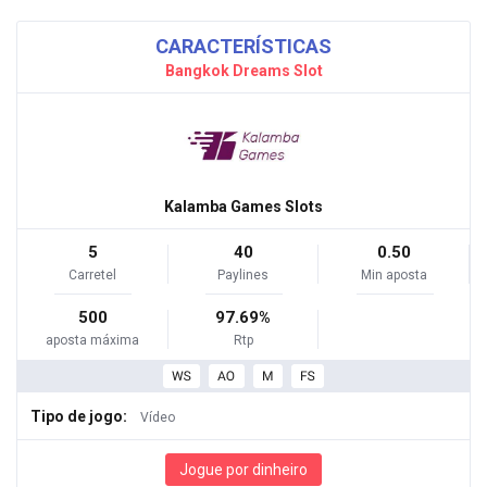
CARACTERÍSTICAS
Bangkok Dreams Slot
Kalamba Games Slots
5
40
0.50
Carretel
Paylines
Min aposta
500
97.69%
aposta máxima
Rtp
Tipo de jogo:
Vídeo
Jogue por dinheiro