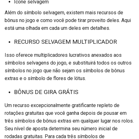
Ícone selvagem
Além do símbolo selvagem, existem mais recursos de
bônus no jogo e como você pode tirar proveito deles. Aqui
está uma olhada em cada um deles em detalhes.
RECURSO SELVAGEM MULTIPLICADOR
Isso oferece multiplicadores lucrativos anexados aos
símbolos selvagens do jogo, e substituirá todos os outros
símbolos no jogo que não sejam os símbolos de bônus
extras e o símbolo de flores de lótus.
BÔNUS DE GIRA GRÁTIS
Um recurso excepcionalmente gratificante repleto de
rotações gratuitas que você ganha depois de pousar em
três símbolos de bônus extras em qualquer lugar nos rolos.
Seu nível de aposta determina seu número inicial de
rodadas gratuitas. Para cada três símbolos de