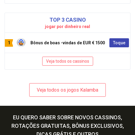
TOP 3 CASINO
jogar por dinheiro real
1
Bônus de boas -vindas de EUR € 1500
Toque
Veja todos os cassinos
Veja todos os jogos Kalamba
EU QUERO SABER SOBRE NOVOS CASSINOS,
ROTAÇÕES GRATUITAS, BÔNUS EXCLUSIVOS,
DICAS GRÁTIS E OUTROS