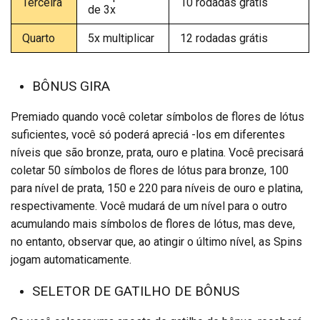
Terceira
10 rodadas grátis
de 3x
Quarto
5x multiplicar
12 rodadas grátis
BÔNUS GIRA
Premiado quando você coletar símbolos de flores de lótus
suficientes, você só poderá apreciá -los em diferentes
níveis que são bronze, prata, ouro e platina. Você precisará
coletar 50 símbolos de flores de lótus para bronze, 100
para nível de prata, 150 e 220 para níveis de ouro e platina,
respectivamente. Você mudará de um nível para o outro
acumulando mais símbolos de flores de lótus, mas deve,
no entanto, observar que, ao atingir o último nível, as Spins
jogam automaticamente.
SELETOR DE GATILHO DE BÔNUS