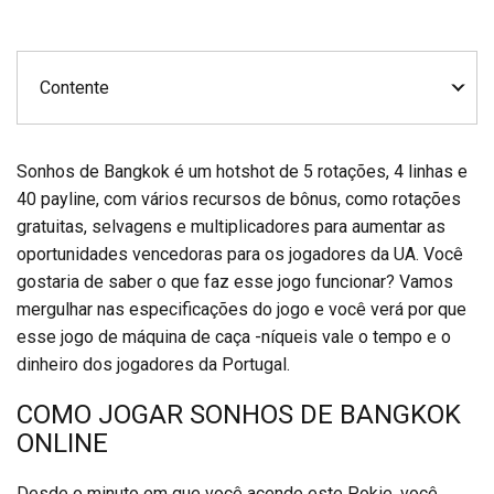
Contente
Sonhos de Bangkok
é um hotshot de 5 rotações, 4 linhas e
40 payline, com vários recursos de bônus, como rotações
gratuitas, selvagens e multiplicadores para aumentar as
oportunidades vencedoras para os jogadores da UA. Você
gostaria de saber o que faz esse jogo funcionar? Vamos
mergulhar nas especificações do jogo e você verá por que
esse jogo de máquina de caça -níqueis vale o tempo e o
dinheiro dos jogadores da Portugal.
COMO JOGAR SONHOS DE BANGKOK
ONLINE
Desde o minuto em que você acende este Pokie, você