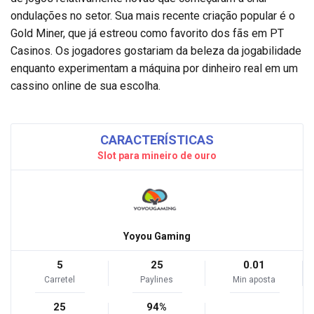
ondulações no setor. Sua mais recente criação popular é o
Gold Miner, que já estreou como favorito dos fãs em PT
Casinos. Os jogadores gostariam da beleza da jogabilidade
enquanto experimentam a máquina por dinheiro real em um
cassino online de sua escolha.
CARACTERÍSTICAS
Slot para mineiro de ouro
Yoyou Gaming
5
25
0.01
Carretel
Paylines
Min aposta
25
94%