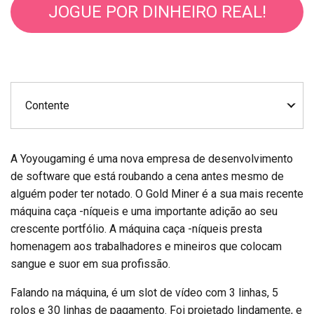
JOGUE POR DINHEIRO REAL!
Contente
A Yoyougaming é uma nova empresa de desenvolvimento
de software que está roubando a cena antes mesmo de
alguém poder ter notado. O Gold Miner é a sua mais recente
máquina caça -níqueis e uma importante adição ao seu
crescente portfólio. A máquina caça -níqueis presta
homenagem aos trabalhadores e mineiros que colocam
sangue e suor em sua profissão.
Falando na máquina, é um slot de vídeo com 3 linhas, 5
rolos e 30 linhas de pagamento. Foi projetado lindamente, e