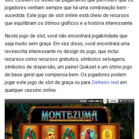
jogadores venham sempre que há uma combinação bem -
sucedida. Este jogo de slot online está cheio de recursos
que equilibram os ótimos gráficos e a história interessante.
Neste jogo de slot, você não encontrará jogabilidade que
seja muito sem graça. Em vez disso, você encontrará uma
reviravolta interessante no design do jogo, que inclui
recursos como recursos gratuitos, símbolos selvagens,
símbolos de dispersão, um painel Quikset e um ótimo jogo
de base geral que compensa bem. Os jogadores podem
jogar este jogo de slot de graça ou para
Dinheiro real
em
qualquer cassino online.