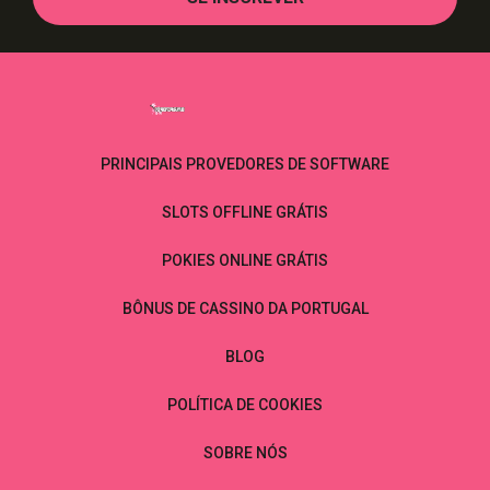
PRINCIPAIS PROVEDORES DE SOFTWARE
SLOTS OFFLINE GRÁTIS
POKIES ONLINE GRÁTIS
BÔNUS DE CASSINO DA PORTUGAL
BLOG
POLÍTICA DE COOKIES
SOBRE NÓS