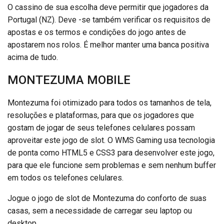
O cassino de sua escolha deve permitir que jogadores da
Portugal (NZ). Deve -se também verificar os requisitos de
apostas e os termos e condições do jogo antes de
apostarem nos rolos. É melhor manter uma banca positiva
acima de tudo.
MONTEZUMA MOBILE
Montezuma foi otimizado para todos os tamanhos de tela,
resoluções e plataformas, para que os jogadores que
gostam de jogar de seus telefones celulares possam
aproveitar este jogo de slot. O WMS Gaming usa tecnologia
de ponta como HTML5 e CSS3 para desenvolver este jogo,
para que ele funcione sem problemas e sem nenhum buffer
em todos os telefones celulares.
Jogue o jogo de slot de Montezuma do conforto de suas
casas, sem a necessidade de carregar seu laptop ou
desktop.