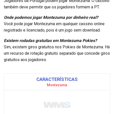
Jogadores da Portugal podem jogar Montezuma. O cassino
também deve permitir que os jogadores formem a PT.
Onde podemos jogar Montezuma por dinheiro real?
Você pode jogar Montezuma em qualquer cassino online
registrado e licenciado, pois é um jogo sem download.
Existem rodadas gratuitas em Montezuma Pokies?
Sim, existem giros gratuitos nos Pokies de Montezuma. Há
um recurso de rotação gratuito separado que concede giros
gratuitos aos jogadores.
CARACTERÍSTICAS
Montezuma