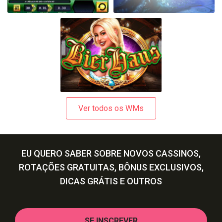
Cervejaria
Jogue por
dinheiro real
Jogar de graça
Ver todos os WMs
EU QUERO SABER SOBRE NOVOS CASSINOS,
ROTAÇÕES GRATUITAS, BÔNUS EXCLUSIVOS,
DICAS GRÁTIS E OUTROS
SE INSCREVER