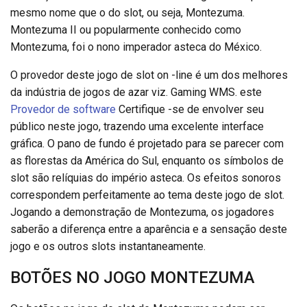
mesmo nome que o do slot, ou seja, Montezuma.
Montezuma II ou popularmente conhecido como
Montezuma, foi o nono imperador asteca do México.
O provedor deste jogo de slot on -line é um dos melhores
da indústria de jogos de azar viz. Gaming WMS. este
Provedor de software
Certifique -se de envolver seu
público neste jogo, trazendo uma excelente interface
gráfica. O pano de fundo é projetado para se parecer com
as florestas da América do Sul, enquanto os símbolos de
slot são relíquias do império asteca. Os efeitos sonoros
correspondem perfeitamente ao tema deste jogo de slot.
Jogando a demonstração de Montezuma, os jogadores
saberão a diferença entre a aparência e a sensação deste
jogo e os outros slots instantaneamente.
BOTÕES NO JOGO MONTEZUMA