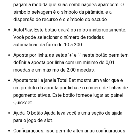
pagam à medida que suas combinações aparecem. O
símbolo selvagem é o símbolo da pirâmide, e a
dispersão do recurso é o símbolo do escudo.
AutoPlay: Este botão girará os rolos ininterruptamente.
Você pode selecionar o número de rodadas
automáticas da faixa de 10 a 200.
Aposta por linha: as setas '+' e '-' neste botão permitem
definir a aposta por linha com um mínimo de 0,01
moedas e um máximo de 2,00 moedas.
Aposta total: a janela Total Bet mostra um valor que é
um produto da aposta por linha e o número de linhas de
pagamento ativas. Este botão fornece lugar ao painel
Quickset.
Ajuda: O botão Ajuda leva você a uma seção de ajuda
para o jogo de slot.
Configurações: isso permite alternar as configurações