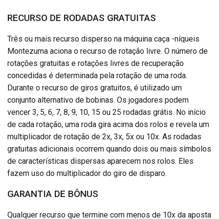
RECURSO DE RODADAS GRATUITAS
Três ou mais recurso disperso na máquina caça -níqueis
Montezuma aciona o recurso de rotação livre. O número de
rotações gratuitas e rotações livres de recuperação
concedidas é determinada pela rotação de uma roda.
Durante o recurso de giros gratuitos, é utilizado um
conjunto alternativo de bobinas. Os jogadores podem
vencer 3, 5, 6, 7, 8, 9, 10, 15 ou 25 rodadas grátis. No início
de cada rotação, uma roda gira acima dos rolos e revela um
multiplicador de rotação de 2x, 3x, 5x ou 10x. As rodadas
gratuitas adicionais ocorrem quando dois ou mais símbolos
de características dispersas aparecem nos rolos. Eles
fazem uso do multiplicador do giro de disparo.
GARANTIA DE BÔNUS
Qualquer recurso que termine com menos de 10x da aposta