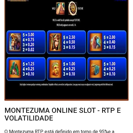
MONTEZUMA ONLINE SLOT - RTP E
VOLATILIDADE
O Montezuma RTP está definido em torno de 95%e a