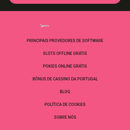
PRINCIPAIS PROVEDORES DE SOFTWARE
SLOTS OFFLINE GRÁTIS
POKIES ONLINE GRÁTIS
BÔNUS DE CASSINO DA PORTUGAL
BLOG
POLÍTICA DE COOKIES
SOBRE NÓS