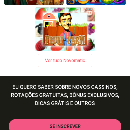
Fazenda de frutas
Jogue por
dinheiro real
Jogar de graça
Ver tudo Novomatic
EU QUERO SABER SOBRE NOVOS CASSINOS,
ROTAÇÕES GRATUITAS, BÔNUS EXCLUSIVOS,
DICAS GRÁTIS E OUTROS
SE INSCREVER