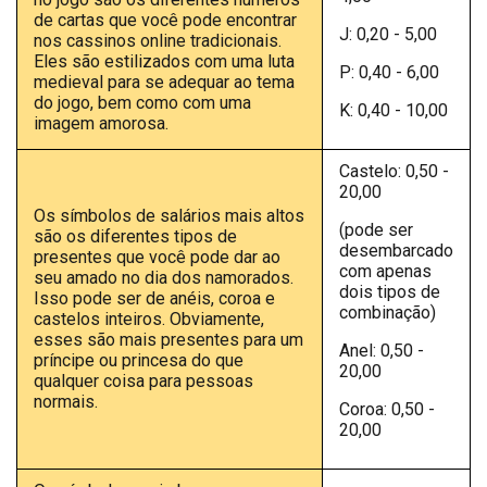
de cartas que você pode encontrar
J: 0,20 - 5,00
nos cassinos online tradicionais.
Eles são estilizados com uma luta
P: 0,40 - 6,00
medieval para se adequar ao tema
do jogo, bem como com uma
K: 0,40 - 10,00
imagem amorosa.
Castelo: 0,50 -
20,00
Os símbolos de salários mais altos
(pode ser
são os diferentes tipos de
desembarcado
presentes que você pode dar ao
com apenas
seu amado no dia dos namorados.
dois tipos de
Isso pode ser de anéis, coroa e
combinação)
castelos inteiros. Obviamente,
esses são mais presentes para um
Anel: 0,50 -
príncipe ou princesa do que
20,00
qualquer coisa para pessoas
normais.
Coroa: 0,50 -
20,00