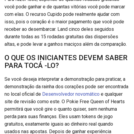
você pode ganhar e de quantas vitórias você pode marcar
com elas. O recurso Cupido pode realmente ajudar com
isso, pois o coração é o maior pagamento que você pode
receber ao desembarcar. Land cinco deles seguidos
durante todas as 15 rodadas gratuitas das dispersões
altas, e pode levar a ganhos maciços além da comparação.
O QUE OS INICIANTES DEVEM SABER
PARA TOCÁ -LO?
Se você deseja interpretar a demonstração para praticar, a
demonstração da rainha dos corações pode ser encontrada
no local oficial de
Desenvolvedor novomático
e qualquer
site de revisão como este. O Pokie Free Queen of Hearts
permitirá que você gire o quanto quiser, sem nenhuma
perda para suas finanças. Eles usam tokens de jogo
gratuitos, exatamente iguais ao dinheiro real quando
usados nas apostas. Depois de ganhar experiência