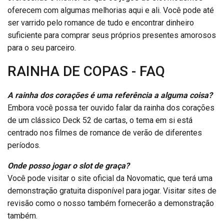
oferecem com algumas melhorias aqui e ali. Você pode até
ser varrido pelo romance de tudo e encontrar dinheiro
suficiente para comprar seus próprios presentes amorosos
para o seu parceiro.
RAINHA DE COPAS - FAQ
A rainha dos corações é uma referência a alguma coisa?
Embora você possa ter ouvido falar da rainha dos corações
de um clássico Deck 52 de cartas, o tema em si está
centrado nos filmes de romance de verão de diferentes
períodos.
Onde posso jogar o slot de graça?
Você pode visitar o site oficial da Novomatic, que terá uma
demonstração gratuita disponível para jogar. Visitar sites de
revisão como o nosso também fornecerão a demonstração
também.