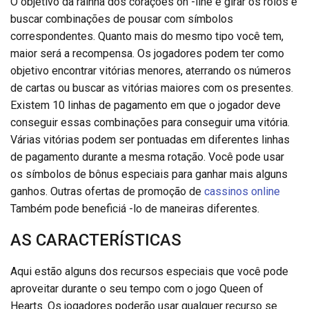
O objetivo da rainha dos corações on -line é girar os rolos e
buscar combinações de pousar com símbolos
correspondentes. Quanto mais do mesmo tipo você tem,
maior será a recompensa. Os jogadores podem ter como
objetivo encontrar vitórias menores, aterrando os números
de cartas ou buscar as vitórias maiores com os presentes.
Existem 10 linhas de pagamento em que o jogador deve
conseguir essas combinações para conseguir uma vitória.
Várias vitórias podem ser pontuadas em diferentes linhas
de pagamento durante a mesma rotação. Você pode usar
os símbolos de bônus especiais para ganhar mais alguns
ganhos. Outras ofertas de promoção de
cassinos online
Também pode beneficiá -lo de maneiras diferentes.
AS CARACTERÍSTICAS
Aqui estão alguns dos recursos especiais que você pode
aproveitar durante o seu tempo com o jogo Queen of
Hearts. Os jogadores poderão usar qualquer recurso se