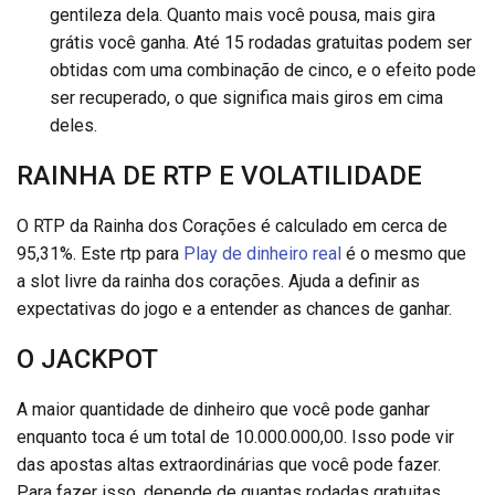
gentileza dela. Quanto mais você pousa, mais gira
grátis você ganha. Até 15 rodadas gratuitas podem ser
obtidas com uma combinação de cinco, e o efeito pode
ser recuperado, o que significa mais giros em cima
deles.
RAINHA DE RTP E VOLATILIDADE
O RTP da Rainha dos Corações é calculado em cerca de
95,31%. Este rtp para
Play de dinheiro real
é o mesmo que
a slot livre da rainha dos corações. Ajuda a definir as
expectativas do jogo e a entender as chances de ganhar.
O JACKPOT
A maior quantidade de dinheiro que você pode ganhar
enquanto toca é um total de 10.000.000,00. Isso pode vir
das apostas altas extraordinárias que você pode fazer.
Para fazer isso, depende de quantas rodadas gratuitas