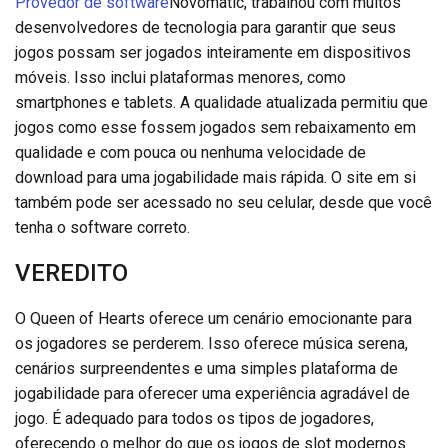
Provedor de software
Novomatic, trabalhou com muitos
desenvolvedores de tecnologia para garantir que seus
jogos possam ser jogados inteiramente em dispositivos
móveis. Isso inclui plataformas menores, como
smartphones e tablets. A qualidade atualizada permitiu que
jogos como esse fossem jogados sem rebaixamento em
qualidade e com pouca ou nenhuma velocidade de
download para uma jogabilidade mais rápida. O site em si
também pode ser acessado no seu celular, desde que você
tenha o software correto.
VEREDITO
O Queen of Hearts oferece um cenário emocionante para
os jogadores se perderem. Isso oferece música serena,
cenários surpreendentes e uma simples plataforma de
jogabilidade para oferecer uma experiência agradável de
jogo. É adequado para todos os tipos de jogadores,
oferecendo o melhor do que os jogos de slot modernos