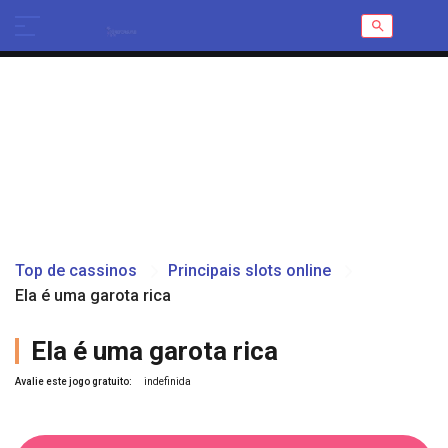
Top de cassinos
Principais slots online
Ela é uma garota rica
Ela é uma garota rica
Avalie este jogo gratuito:
indefinida
Jogar de graça