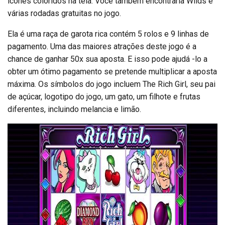
ícones coloridos na tela. Você também encontraria Wilds e
várias rodadas gratuitas no jogo.
Ela é uma raça de garota rica contém 5 rolos e 9 linhas de
pagamento. Uma das maiores atrações deste jogo é a
chance de ganhar 50x sua aposta. E isso pode ajudá -lo a
obter um ótimo pagamento se pretende multiplicar a aposta
máxima. Os símbolos do jogo incluem The Rich Girl, seu pai
de açúcar, logotipo do jogo, um gato, um filhote e frutas
diferentes, incluindo melancia e limão.