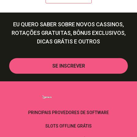
EU QUERO SABER SOBRE NOVOS CASSINOS,
ROTAÇÕES GRATUITAS, BÔNUS EXCLUSIVOS,
DICAS GRÁTIS E OUTROS
SE INSCREVER
PRINCIPAIS PROVEDORES DE SOFTWARE
SLOTS OFFLINE GRÁTIS