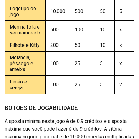
Logotipo do
10,000
500
50
5
jogo
Menina fofa e
500
100
10
x
seu namorado
Filhote e Kitty
200
50
10
x
Melancia,
pêssego e
100
25
5
x
ameixa
Limão e
100
25
5
2
cereja
BOTÕES DE JOGABILIDADE
A aposta mínima neste jogo é de 0,9 créditos e a aposta
máxima que você pode fazer é de 9 créditos. A vitória
máxima no jogo principal é de 10.000 moedas multiplicadas