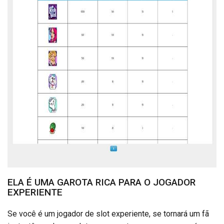
ELA É UMA GAROTA RICA PARA O JOGADOR
EXPERIENTE
Se você é um jogador de slot experiente, se tornará um fã