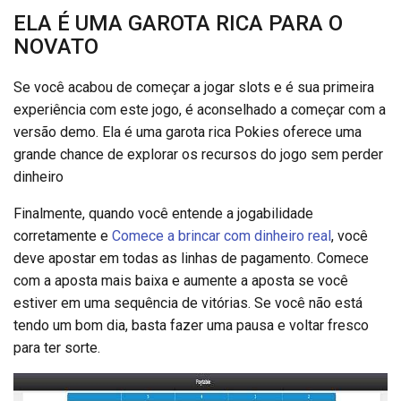
ELA É UMA GAROTA RICA PARA O
NOVATO
Se você acabou de começar a jogar slots e é sua primeira
experiência com este jogo, é aconselhado a começar com a
versão demo. Ela é uma garota rica Pokies oferece uma
grande chance de explorar os recursos do jogo sem perder
dinheiro
Finalmente, quando você entende a jogabilidade
corretamente e
Comece a brincar com dinheiro real
, você
deve apostar em todas as linhas de pagamento. Comece
com a aposta mais baixa e aumente a aposta se você
estiver em uma sequência de vitórias. Se você não está
tendo um bom dia, basta fazer uma pausa e voltar fresco
para ter sorte.