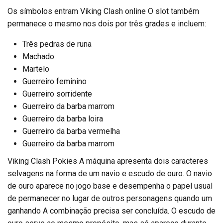
Os símbolos entram
Viking Clash online
O slot também
permanece o mesmo nos dois por três grades e incluem:
Três pedras de runa
Machado
Martelo
Guerreiro feminino
Guerreiro sorridente
Guerreiro da barba marrom
Guerreiro da barba loira
Guerreiro da barba vermelha
Guerreiro da barba marrom
Viking Clash Pokies
A máquina apresenta dois caracteres
selvagens na forma de um navio e escudo de ouro. O navio
de ouro aparece no jogo base e desempenha o papel usual
de permanecer no lugar de outros personagens quando um
ganhando
A combinação precisa ser concluída. O escudo de