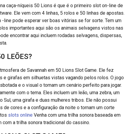
na caça-níqueis 50 Lions é que é o primeiro slot on-line de
tware. Ele vem com 4 linhas, 5 rolos e 50 linhas de apostas.
 -line pode esperar ver boas vitórias se for sorte. Tem um
bolos importantes aqui são os animais selvagens vistos nas
pode encontrar aqui incluem rodadas selvagens, dispersas,
sta.
50 LEÕES?
 atmosfera de Savannah em 50 Lions Slot Game. Ele fez
s e girafas em silhuetas vistas vagando pelos rolos. O jogo
esbotada e o visual o tornam um cenário perfeito para jogar.
amente com o tema. Eles incluem um leão, uma zebra, um
do Sul, uma girafa e duas mulheres tribos. Ele não possui
s de cores e a configuração da noite o tornam um corte
itos
slots online
Venha com uma trilha sonora baseada em
 com a trilha sonora tradicional do cassino.