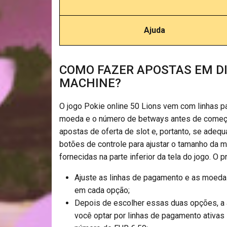
Ajuda
COMO FAZER APOSTAS EM DI
MACHINE?
O jogo Pokie online 50 Lions vem com linhas pa
moeda e o número de betways antes de começar
apostas de oferta de slot e, portanto, se adeq
botões de controle para ajustar o tamanho da m
fornecidas na parte inferior da tela do jogo. O 
Ajuste as linhas de pagamento e as moedas
em cada opção;
Depois de escolher essas duas opções, a a
você optar por linhas de pagamento ativas 