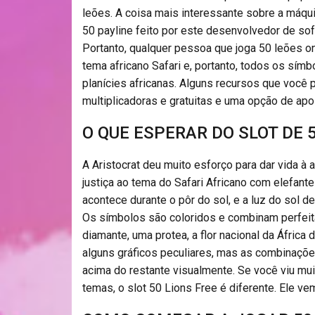
leões. A coisa mais interessante sobre a máqui
50 payline feito por este desenvolvedor de sof
Portanto, qualquer pessoa que joga 50 leões on
tema africano Safari e, portanto, todos os sím
planícies africanas. Alguns recursos que você 
multiplicadoras e gratuitas e uma opção de apo
O QUE ESPERAR DO SLOT DE 
A Aristocrat deu muito esforço para dar vida à
justiça ao tema do Safari Africano com elefante
acontece durante o pôr do sol, e a luz do sol d
Os símbolos são coloridos e combinam perfeit
diamante, uma protea, a flor nacional da África 
alguns gráficos peculiares, mas as combinaçõe
acima do restante visualmente. Se você viu mu
temas, o slot 50 Lions Free é diferente. Ele vem