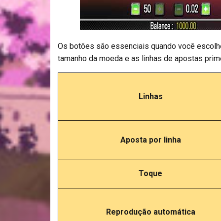
Os botões são essenciais quando você escolhe 
tamanho da moeda e as linhas de apostas primei
Linhas
Aposta por linha
Toque
Reprodução automática