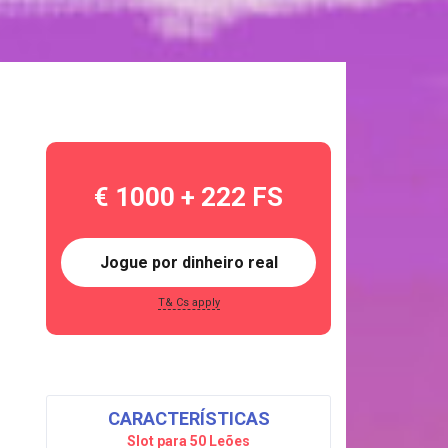
€ 1000 + 222 FS
Jogue por dinheiro real
T& Cs apply
CARACTERÍSTICAS
Slot para 50 Leões