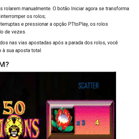
os rolarem manualmente. O botão Iniciar agora se transforma
interromper os rolos;
terruptas e pressionar a opção PTtoPlay, os rolos
do de vezes.
os nas vias apostadas após a parada dos rolos, você
o à sua aposta total.
AM?