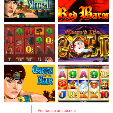
dinheiro real
dinheiro real
Jogar de graça
Jogar de graça
Big Red
Onde está o ouro
Jogue por
Jogue por
dinheiro real
dinheiro real
Jogar de graça
Jogar de graça
Rainha do Nilo
Lucky 88
Jogue por
Jogue por
dinheiro real
dinheiro real
Jogar de graça
Jogar de graça
Ver todo o aristocrata