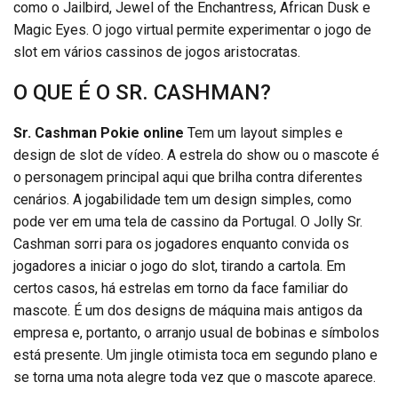
como o Jailbird, Jewel of the Enchantress, African Dusk e
Magic Eyes. O jogo virtual permite experimentar o jogo de
slot em vários cassinos de jogos aristocratas.
O QUE É O SR. CASHMAN?
Sr. Cashman
Pokie online
Tem um layout simples e
design de slot de vídeo. A estrela do show ou o mascote é
o personagem principal aqui que brilha contra diferentes
cenários. A jogabilidade tem um design simples, como
pode ver em uma tela de cassino da Portugal. O Jolly Sr.
Cashman sorri para os jogadores enquanto convida os
jogadores a iniciar o jogo do slot, tirando a cartola. Em
certos casos, há estrelas em torno da face familiar do
mascote. É um dos designs de máquina mais antigos da
empresa e, portanto, o arranjo usual de bobinas e símbolos
está presente. Um jingle otimista toca em segundo plano e
se torna uma nota alegre toda vez que o mascote aparece.