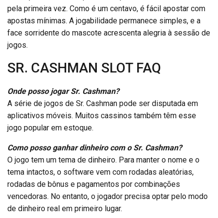
pela primeira vez. Como é um centavo, é fácil apostar com
apostas mínimas. A jogabilidade permanece simples, e a
face sorridente do mascote acrescenta alegria à sessão de
jogos.
SR. CASHMAN SLOT FAQ
Onde posso jogar Sr. Cashman?
A série de jogos de Sr. Cashman pode ser disputada em
aplicativos móveis. Muitos cassinos também têm esse
jogo popular em estoque.
Como posso ganhar dinheiro com o Sr. Cashman?
O jogo tem um tema de dinheiro. Para manter o nome e o
tema intactos, o software vem com rodadas aleatórias,
rodadas de bônus e pagamentos por combinações
vencedoras. No entanto, o jogador precisa optar pelo modo
de dinheiro real em primeiro lugar.