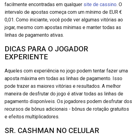
facilmente encontradas em qualquer
site de cassino
. O
intervalo de apostas começa com um mínimo de EUR €
0,01. Como iniciante, você pode ver algumas vitórias ao
jogar, mesmo com apostas mínimas e manter todas as
linhas de pagamento ativas.
DICAS PARA O JOGADOR
EXPERIENTE
Aqueles com experiência no jogo podem tentar fazer uma
aposta máxima em todas as linhas de pagamento. Isso
pode trazer as maiores vitórias e resultados. A melhor
maneira de desfrutar do jogo é ativar todas as linhas de
pagamento disponíveis. Os jogadores podem desfrutar dos
recursos de bônus adicionais - bônus de rotação gratuitos
e efeitos multiplicadores.
SR. CASHMAN NO CELULAR