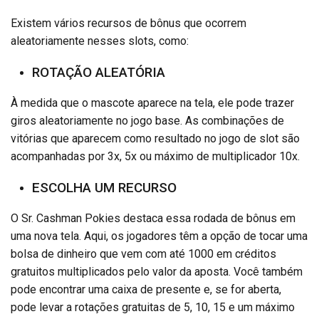
Existem vários recursos de bônus que ocorrem
aleatoriamente nesses slots, como:
ROTAÇÃO ALEATÓRIA
À medida que o mascote aparece na tela, ele pode trazer
giros aleatoriamente no jogo base. As combinações de
vitórias que aparecem como resultado no jogo de slot são
acompanhadas por 3x, 5x ou máximo de multiplicador 10x.
ESCOLHA UM RECURSO
O Sr. Cashman Pokies destaca essa rodada de bônus em
uma nova tela. Aqui, os jogadores têm a opção de tocar uma
bolsa de dinheiro que vem com até 1000 em créditos
gratuitos multiplicados pelo valor da aposta. Você também
pode encontrar uma caixa de presente e, se for aberta,
pode levar a rotações gratuitas de 5, 10, 15 e um máximo