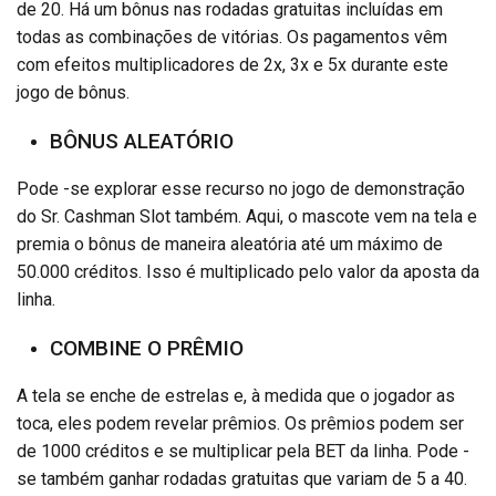
de 20. Há um bônus nas rodadas gratuitas incluídas em
todas as combinações de vitórias. Os pagamentos vêm
com efeitos multiplicadores de 2x, 3x e 5x durante este
jogo de bônus.
BÔNUS ALEATÓRIO
Pode -se explorar esse recurso no jogo de demonstração
do Sr. Cashman Slot também. Aqui, o mascote vem na tela e
premia o bônus de maneira aleatória até um máximo de
50.000 créditos. Isso é multiplicado pelo valor da aposta da
linha.
COMBINE O PRÊMIO
A tela se enche de estrelas e, à medida que o jogador as
toca, eles podem revelar prêmios. Os prêmios podem ser
de 1000 créditos e se multiplicar pela BET da linha. Pode -
se também ganhar rodadas gratuitas que variam de 5 a 40.