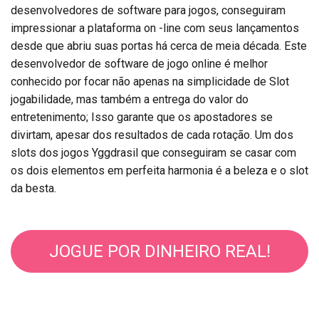
desenvolvedores de software para jogos, conseguiram
impressionar a plataforma on -line com seus lançamentos
desde que abriu suas portas há cerca de meia década. Este
desenvolvedor de software de jogo online é
melhor
conhecido por focar não apenas na simplicidade de
Slot
jogabilidade, mas também a entrega do valor do
entretenimento; Isso garante que os apostadores se
divirtam, apesar dos resultados de cada rotação. Um dos
slots dos jogos Yggdrasil que conseguiram se casar com
os dois elementos em perfeita harmonia é a beleza e o slot
da besta.
Jogar de graça
JOGUE POR DINHEIRO REAL!