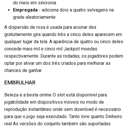
do meio em sincronia
Empregada
- adiciona dois a quatro selvagens na
grade aleatoriamente
A dispersão de rosa é usada para acionar dez
gratuitamente
gira quando três a cinco deles aparecem em
qualquer lugar da tela. A aparência de quatro ou cinco deles
concede mais mil e cinco mil
Jackpot
moedas
respectivamente. Durante as rodadas, os jogadores podem
optar por ativar um dos três criados para melhorar as
chances de ganhar.
EMBRULHAR
Beleza e a besta online
O slot está disponível para
jogabilidade em dispositivos móveis no modo de
reprodução instantâneo onde
sem download
é necessário
para que o jogo seja executado. Tanto livre quanto
Dinheiro
real
As versões do conjunto também são suportadas.