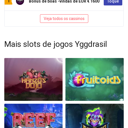
1
Bônus de boas -vindas de EUR € 1600
Toque
Veja todos os cassinos
Mais slots de jogos Yggdrasil
Local de graduação de Hanzo
Frutoids
Jogue por
Jogue por
dinheiro real
dinheiro real
Jogar de graça
Jogar de graça
Reef Run
O Dark Joker Rames
Jogue por
Jogue por
dinheiro real
dinheiro real