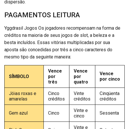
dispersão.
PAGAMENTOS LEITURA
Yggdrasil
Jogos
Os jogadores recompensam na forma de
créditos na maioria de seus jogos de slot, a beleza e a
besta incluídos. Essas vitórias multiplicadas por sua
aposta são concedidas por três a cinco caracteres do
mesmo tipo da seguinte maneira:
Vence
Vence
Vence
SÍMBOLO
por
por
por cinco
três
quatro
Jóias roxas e
Cinco
Vinte
Cinqüenta
amarelas
créditos
créditos
créditos
Vinte e
Gem azul
Cinco
Sessenta
cinco
Vinte e