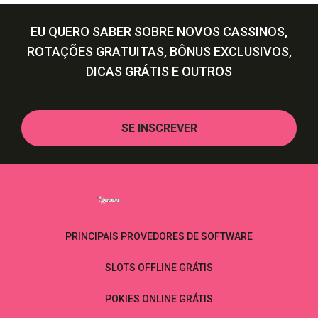
EU QUERO SABER SOBRE NOVOS CASSINOS,
ROTAÇÕES GRATUITAS, BÔNUS EXCLUSIVOS,
DICAS GRÁTIS E OUTROS
SE INSCREVER
PRINCIPAIS PROVEDORES DE SOFTWARE
SLOTS OFFLINE GRÁTIS
POKIES ONLINE GRÁTIS