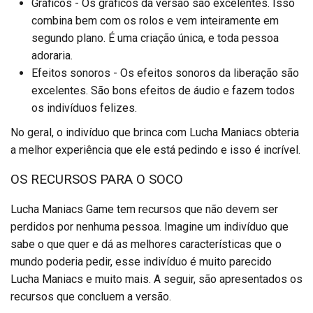
Gráficos - Os gráficos da versão são excelentes. Isso
combina bem com os rolos e vem inteiramente em
segundo plano. É uma criação única, e toda pessoa
adoraria.
Efeitos sonoros - Os efeitos sonoros da liberação são
excelentes. São bons efeitos de áudio e fazem todos
os indivíduos felizes.
No geral, o indivíduo que brinca com
Lucha Maniacs
obteria
a melhor experiência que ele está pedindo e isso é incrível.
OS RECURSOS PARA O SOCO
Lucha Maniacs Game
tem recursos que não devem ser
perdidos por nenhuma pessoa. Imagine um indivíduo que
sabe o que quer e dá as melhores características que o
mundo poderia pedir, esse indivíduo é muito parecido
Lucha Maniacs
e muito mais. A seguir, são apresentados os
recursos que concluem a versão.