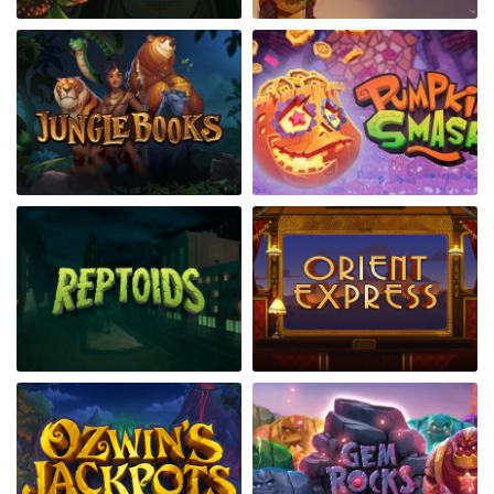
Livros da selva
Smash de abóbora
Jogue por
Jogue por
dinheiro real
dinheiro real
Jogar de graça
Jogar de graça
Reptóides
Expresso Oriente
Jogue por
Jogue por
dinheiro real
dinheiro real
Jogar de graça
Jogar de graça
Jackpots de Ozwin
Gem rochas
Jogue por
Jogue por
dinheiro real
dinheiro real