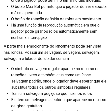
onde o jogador pode definir o tamanho das moedas.
O botão Max Bet permite que o jogador defina a aposta
máxima permitida.
O botão de rotação definiria os rolos em movimento.
Há uma função de reprodução automática em que o
jogador pode girar os rolos automaticamente sem
nenhuma interrupção.
A parte mais emocionante do lançamento pode ser vista
nas rondas. Possui um selvagem, selvagem, selvagem,
selvagem e lutador de lutador comum.
O símbolo selvagem regular aparece no recurso de
rotações livres e também atua como um ícone
selvagem padrão, onde o jogador deve esperar que ele
substitua todos os outros símbolos regulares.
Tem um selvagem pegajoso que fica nos rolos.
Ele tem um selvagem aleatório que aparece no recurso
de giros gratuitos.