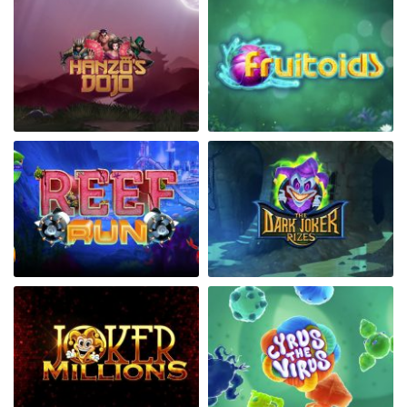
Local de graduação de Hanzo
Frutoids
Jogue por
Jogue por
dinheiro real
dinheiro real
Jogar de graça
Jogar de graça
Reef Run
O Dark Joker Rames
Jogue por
Jogue por
dinheiro real
dinheiro real
Jogar de graça
Jogar de graça
Coringa milhões
Cyrus, o vírus
Jogue por
Jogue por
dinheiro real
dinheiro real
Jogar de graça
Jogar de graça