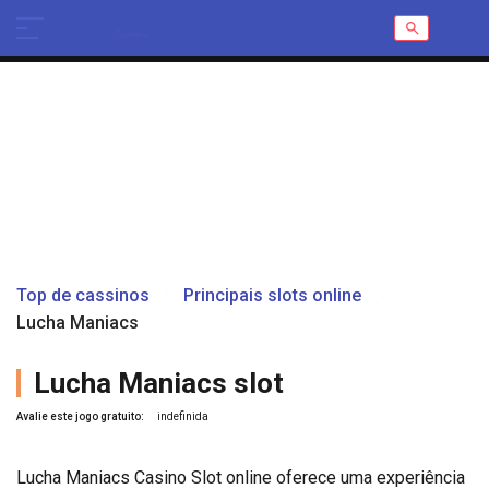
Top de cassinos
Principais slots online
Lucha Maniacs
Lucha Maniacs slot
Avalie este jogo gratuito:
indefinida
Lucha Maniacs Casino Slot online
oferece uma experiência