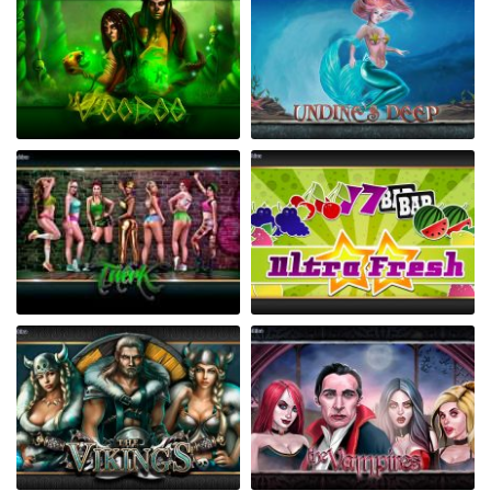
Jogue por
Jogue por
dinheiro real
dinheiro real
Jogar de graça
Jogar de graça
rebolar
Ultra fresco
Jogue por
Jogue por
dinheiro real
dinheiro real
Jogar de graça
Jogar de graça
Os Vikings
Os vampiros
Jogue por
Jogue por
dinheiro real
dinheiro real
Jogar de graça
Jogar de graça