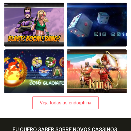
BLAST BOOM BANG
2027 ISS
Jogue por
Jogue por
dinheiro real
dinheiro real
Jogar de graça
Jogar de graça
2016 Gladiadores
O rei
Jogue por
Jogue por
dinheiro real
dinheiro real
Jogar de graça
Jogar de graça
Veja todas as endorphina
EU QUERO SABER SOBRE NOVOS CASSINOS,