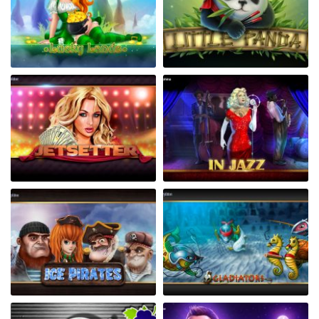
Jogue por
Jogue por
dinheiro real
dinheiro real
Jogar de graça
Jogar de graça
Jetter
Em jazz
Jogue por
Jogue por
dinheiro real
dinheiro real
Jogar de graça
Jogar de graça
Piratas de gelo
Gladiadoras
Jogue por
Jogue por
dinheiro real
dinheiro real
Jogar de graça
Jogar de graça
Frutas frescas
Superstar de futebol