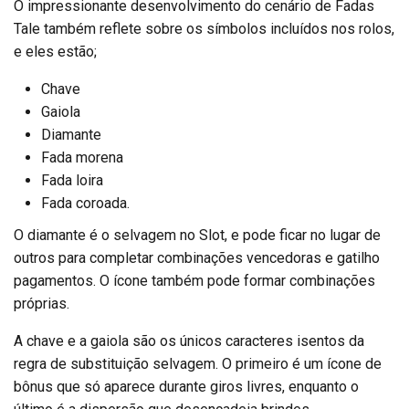
O impressionante desenvolvimento do cenário de Fadas
Tale também reflete sobre os símbolos incluídos nos rolos,
e eles estão;
Chave
Gaiola
Diamante
Fada morena
Fada loira
Fada coroada.
O diamante é o selvagem no
Slot
, e pode ficar no lugar de
outros para completar combinações vencedoras e gatilho
pagamentos
. O ícone também pode formar combinações
próprias.
A chave e a gaiola são os únicos caracteres isentos da
regra de substituição selvagem. O primeiro é um ícone de
bônus que só aparece durante giros livres, enquanto o