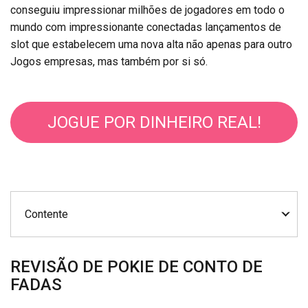
conseguiu impressionar milhões de jogadores em todo o
mundo com impressionante
conectadas
lançamentos de
slot que estabelecem uma nova alta não apenas para outro
Jogos
empresas, mas também por si só.
Jogar de graça
JOGUE POR DINHEIRO REAL!
Contente
REVISÃO DE POKIE DE CONTO DE
FADAS