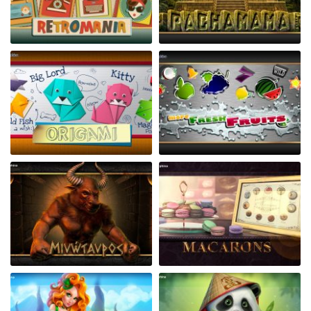
Jogar de graça
Jogar de graça
Origami
Mais frutas frescas
Jogue por
Jogue por
dinheiro real
dinheiro real
Jogar de graça
Jogar de graça
Minotauro
Macarons
Jogue por
Jogue por
dinheiro real
dinheiro real
Jogar de graça
Jogar de graça
Lucky Lands
Pequena panda