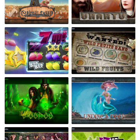
dinheiro real
dinheiro real
Jogar de graça
Jogar de graça
Amor!
Frutas selvagens
Jogue por
Jogue por
dinheiro real
dinheiro real
Jogar de graça
Jogar de graça
Vodu
Undine é profundo
Jogue por
Jogue por
dinheiro real
dinheiro real
Jogar de graça
Jogar de graça
rebolar
Ultra fresco