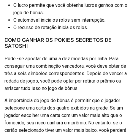
O lucro permite que você obtenha lucros ganhos com o
jogo de bônus;
O automóvel inicia os rolos sem interrupção;
O recurso de rotação inicia os rolos.
COMO GANHAR OS POKIES SECRETOS DE
SATOSHI
Pode -se apostar de uma a dez moedas por linha. Para
conseguir uma combinação vencedora, você deve obter de
três a seis símbolos correspondentes. Depois de vencer a
rodada de jogos, você pode optar por retirar o prêmio ou
arriscar tudo isso no jogo de bônus.
A importância do jogo de bônus é permitir que o jogador
selecione uma carta dos quatro exibidos na grade. Se um
jogador escolher uma carta com um valor mais alto que o
fornecido, seu risco ganhará um prêmio. No entanto, se o
cartão selecionado tiver um valor mais baixo, você perderá