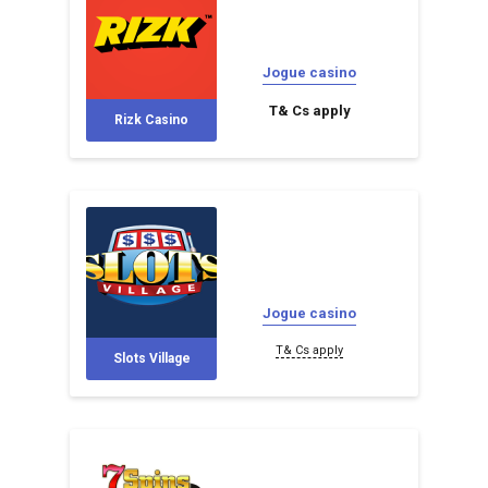
Jogue casino
T& Cs apply
Rizk Casino
Jogue casino
T& Cs apply
Slots Village