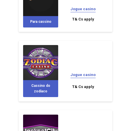
Jogue casino
T& Cs apply
Para cassino
Jogue casino
Cassino do
T& Cs apply
zodíaco