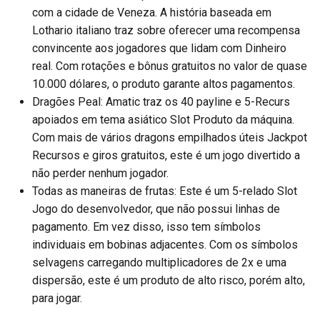
com a cidade de Veneza. A história baseada em
Lothario italiano traz sobre oferecer uma recompensa
convincente aos jogadores que lidam com
Dinheiro
real
. Com rotações e bônus gratuitos no valor de quase
10.000 dólares, o produto garante altos pagamentos.
Dragões Peal: Amatic
traz os 40 payline e 5-Recurs
apoiados em tema asiático
Slot
Produto da máquina.
Com mais de vários dragons empilhados úteis
Jackpot
Recursos e giros gratuitos, este é um jogo divertido a
não perder nenhum jogador.
Todas as maneiras de frutas:
Este é um 5-relado
Slot
Jogo do desenvolvedor, que não possui linhas de
pagamento. Em vez disso, isso tem símbolos
individuais em bobinas adjacentes. Com os símbolos
selvagens carregando multiplicadores de 2x e uma
dispersão, este é um produto de alto risco, porém alto,
para jogar.