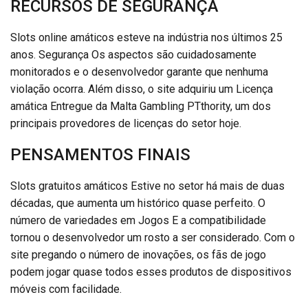
RECURSOS DE SEGURANÇA
Slots online amáticos
esteve na indústria nos últimos 25
anos.
Segurança
Os aspectos são cuidadosamente
monitorados e o desenvolvedor garante que nenhuma
violação ocorra. Além disso, o site adquiriu um
Licença
amática
Entregue da Malta Gambling PTthority, um dos
principais provedores de licenças do setor hoje.
PENSAMENTOS FINAIS
Slots gratuitos amáticos
Estive no setor há mais de duas
décadas, que aumenta um histórico quase perfeito. O
número de variedades em
Jogos
E a compatibilidade
tornou o desenvolvedor um rosto a ser considerado. Com o
site pregando o número de inovações, os fãs de jogo
podem jogar quase todos esses produtos de dispositivos
móveis com facilidade.