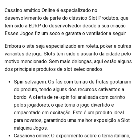
Cassino amático
Online é especializado no
desenvolvimento de parte do clássico
Slot
Produtos, que
tem sido a EURP do desenvolvedor desde a sua criação.
Esses
Jogos
fiz um soco e garanta o ventilador a seguir.
Embora o site seja especializado em roleta, poker e outras
variantes de jogo,
Slots
tem sido o assunto da cidade pelo
motivo mencionado. Sem mais delongas, aqui estão alguns
dos principais produtos de slot selecionados.
Spin selvagem:
Os fãs com temas de frutas gostariam
do produto, tendo alguns dos recursos cativantes a
bordo. A oferta de re-spin foi analisada com carinho
pelos jogadores, o que torna o jogo divertido e
empacotado em excitação. Este é um produto ideal
para novatos, garantindo uma melhor exposição a
Slot
máquina
Jogos
.
Casanova online:
O experimento sobre o tema italiano,