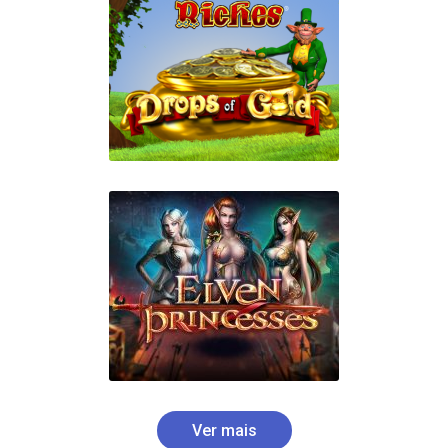
Ver mais