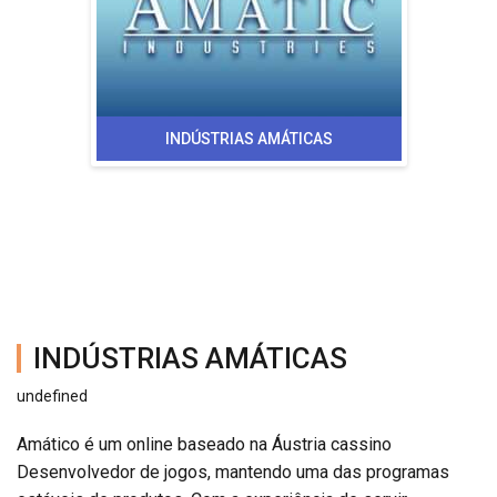
INDÚSTRIAS AMÁTICAS
INDÚSTRIAS AMÁTICAS
undefined
Amático
é um online baseado na Áustria
cassino
Desenvolvedor de jogos, mantendo uma das programas