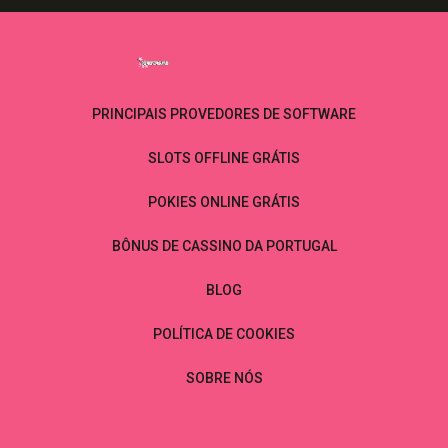
PRINCIPAIS PROVEDORES DE SOFTWARE
SLOTS OFFLINE GRÁTIS
POKIES ONLINE GRÁTIS
BÔNUS DE CASSINO DA PORTUGAL
BLOG
POLÍTICA DE COOKIES
SOBRE NÓS