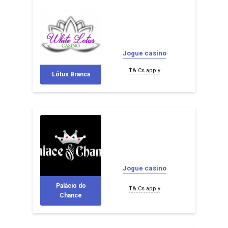
Jogue casino
T& Cs apply
Lótus Branca
Jogue casino
Palácio do
T& Cs apply
Chance