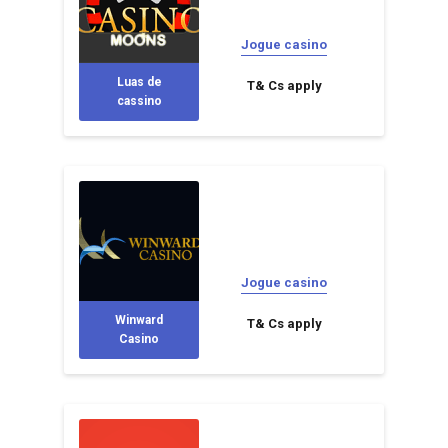
Jogue casino
Luas de
T& Cs apply
cassino
Jogue casino
Winward
T& Cs apply
Casino