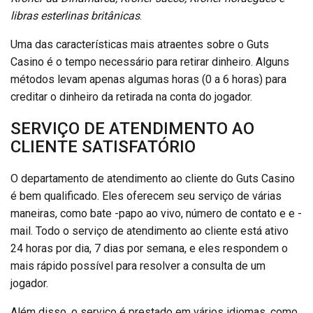
libras esterlinas britânicas
.
Uma das características mais atraentes sobre o Guts
Casino é o tempo necessário para retirar dinheiro. Alguns
métodos levam apenas algumas horas (0 a 6 horas) para
creditar o dinheiro da retirada na conta do jogador.
SERVIÇO DE ATENDIMENTO AO
CLIENTE SATISFATÓRIO
O departamento de atendimento ao cliente do Guts Casino
é bem qualificado. Eles oferecem seu serviço de várias
maneiras, como bate -papo ao vivo, número de contato e e -
mail. Todo o serviço de atendimento ao cliente está ativo
24 horas por dia, 7 dias por semana, e eles respondem o
mais rápido possível para resolver a consulta de um
jogador.
Além disso, o serviço é prestado em vários idiomas, como