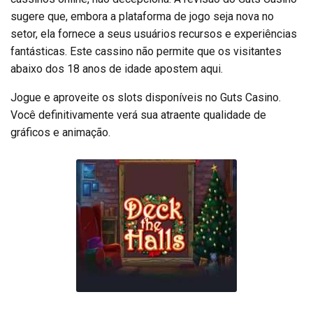
sugere que, embora a plataforma de jogo seja nova no
setor, ela fornece a seus usuários recursos e experiências
fantásticas. Este cassino não permite que os visitantes
abaixo dos 18 anos de idade apostem aqui.
Jogue e aproveite os slots disponíveis no Guts Casino.
Você definitivamente verá sua atraente qualidade de
gráficos e animação.