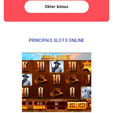
Obter bônus
PRINCIPAIS SLOTS ONLINE