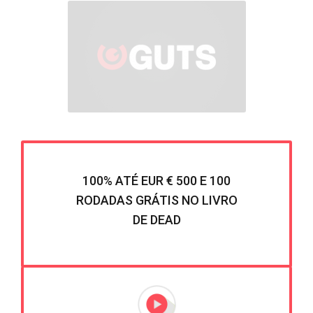
100% ATÉ EUR € 500 E 100
RODADAS GRÁTIS NO LIVRO
DE DEAD