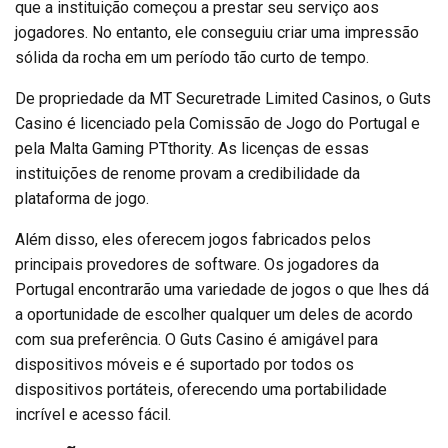
que a instituição começou a prestar seu serviço aos
jogadores. No entanto, ele conseguiu criar uma impressão
sólida da rocha em um período tão curto de tempo.
De propriedade da MT Securetrade Limited Casinos, o Guts
Casino é licenciado pela Comissão de Jogo do Portugal e
pela Malta Gaming PTthority. As licenças de essas
instituições de renome provam a credibilidade da
plataforma de jogo.
Além disso, eles oferecem jogos fabricados pelos
principais provedores de software. Os jogadores da
Portugal encontrarão uma variedade de jogos o que lhes dá
a oportunidade de escolher qualquer um deles de acordo
com sua preferência. O Guts Casino é amigável para
dispositivos móveis e é suportado por todos os
dispositivos portáteis, oferecendo uma portabilidade
incrível e acesso fácil.