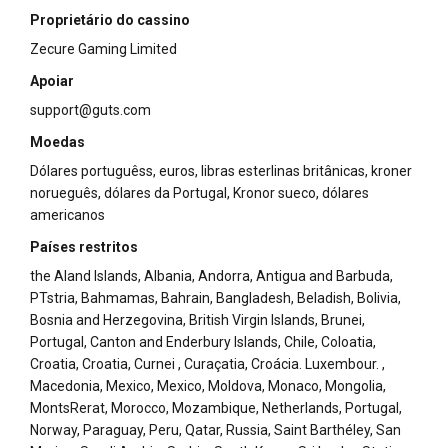
Proprietário do cassino
Zecure Gaming Limited
Apoiar
support@guts.com
Moedas
Dólares portuguêss, euros, libras esterlinas britânicas, kroner
norueguês, dólares da Portugal, Kronor sueco, dólares
americanos
Países restritos
the Aland Islands, Albania, Andorra, Antigua and Barbuda,
PTstria, Bahmamas, Bahrain, Bangladesh, Beladish, Bolivia,
Bosnia and Herzegovina, British Virgin Islands, Brunei,
Portugal, Canton and Enderbury Islands, Chile, Coloatia,
Croatia, Croatia, Curnei , Curaçatia, Croácia. Luxembour. ,
Macedonia, Mexico, Mexico, Moldova, Monaco, Mongolia,
MontsRerat, Morocco, Mozambique, Netherlands, Portugal,
Norway, Paraguay, Peru, Qatar, Russia, Saint Barthéley, San