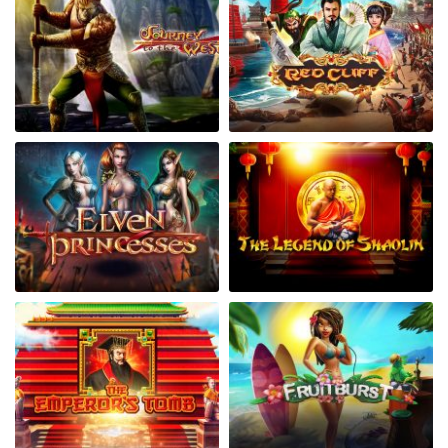
Jogue por
Jogue por
dinheiro real
dinheiro real
Jogar de graça
Jogar de graça
Princesas élficas
A lenda de Shaolin
Jogue por
Jogue por
dinheiro real
dinheiro real
Jogar de graça
Jogar de graça
A tumba do imperador
Fruitsburst
Jogue por
Jogue por
dinheiro real
dinheiro real
Jogar de graça
Jogar de graça