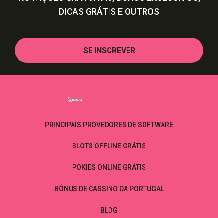
DICAS GRÁTIS E OUTROS
SE INSCREVER
PRINCIPAIS PROVEDORES DE SOFTWARE
SLOTS OFFLINE GRÁTIS
POKIES ONLINE GRÁTIS
BÔNUS DE CASSINO DA PORTUGAL
BLOG