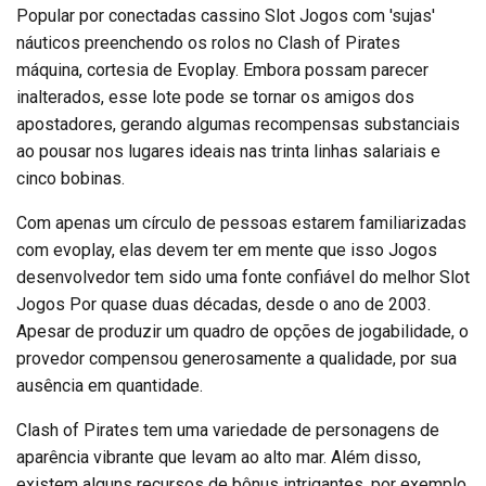
Popular
por
conectadas
cassino
Slot
Jogos com 'sujas'
náuticos preenchendo os rolos no
Clash of Pirates
máquina, cortesia de
Evoplay.
Embora possam parecer
inalterados, esse lote pode se tornar os amigos dos
apostadores, gerando algumas recompensas substanciais
ao pousar nos lugares ideais nas trinta linhas salariais e
cinco bobinas.
Com apenas um círculo de pessoas estarem familiarizadas
com evoplay, elas devem ter em mente que isso
Jogos
desenvolvedor tem sido uma fonte confiável do
melhor
Slot
Jogos
Por quase duas décadas, desde o ano de 2003.
Apesar de produzir um quadro de opções de jogabilidade, o
provedor compensou generosamente a qualidade, por sua
ausência em quantidade.
Clash of Pirates tem uma variedade de personagens de
aparência vibrante que levam ao alto mar. Além disso,
existem alguns recursos de bônus intrigantes, por exemplo,