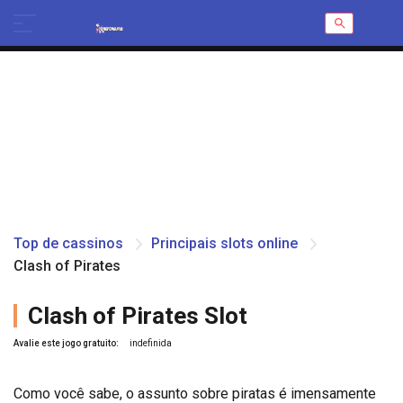
Top de cassinos
Principais slots online
Clash of Pirates
Clash of Pirates Slot
Avalie este jogo gratuito:
indefinida
Como você sabe, o assunto sobre piratas é imensamente