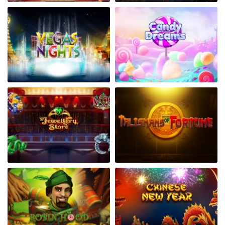
Noites de Vegas
Sonhos de doces
Jogue por
Jogue por
dinheiro real
dinheiro real
Jogar de graça
Jogar de graça
Joalheria
Talismã da fortuna
Jogue por
Jogue por
dinheiro real
dinheiro real
Jogar de graça
Jogar de graça
Robin Hood
ano Novo Chinês
Jogue por
Jogue por
dinheiro real
dinheiro real
Jogar de graça
Jogar de graça