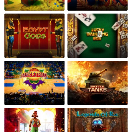
Deuses do Egito
Lucky Mahjong Box
Jogue por
Jogue por
dinheiro real
dinheiro real
Jogar de graça
Jogar de graça
Basquetebol
Tanques de batalha
Jogue por
Jogue por
dinheiro real
dinheiro real
Jogar de graça
Jogar de graça
Sindbad
Lendas de Ra
Jogue por
Jogue por
dinheiro real
dinheiro real