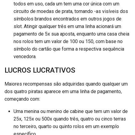
todos em uso, cada um tem uma cor única com um
circuito de moedas de prata, tornando -as visíveis dos
símbolos brandos encontrados em outros jogos de
slot. Atingir qualquer três em uma linha acionará um
pagamento de 5x sua aposta, enquanto uma casa cheia
nos rolos tem um valor de 100 ou 150, com base no
símbolo do cartão que forma a respectiva sequência
vencedora.
LUCROS LUCRATIVOS
Maiores recompensas são adquiridas quando qualquer um
dos quatro piratas aparece em uma linha de pagamento,
começando com:
Uma menina ou menino de cabine que tem um valor de
25x, 125x ou 500x quando três, quatro ou cinco terras
no terceiro, quarto ou quinto rolos em um exemplo
específico.