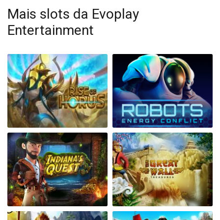
Mais slots da Evoplay
Entertainment
Ascensão de Hórus
Robôs. Conflito energético
Jogue por
Jogue por
dinheiro real
dinheiro real
Jogar de graça
Jogar de graça
Quest de Indiana
Os grandes tesouros de parede
Jogue por
Jogue por
dinheiro real
dinheiro real
Jogar de graça
Jogar de graça
Jornada para o Oeste
Cliff vermelho