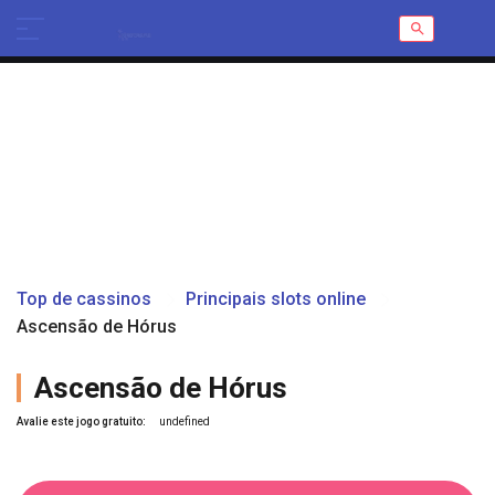
Top de cassinos
Principais slots online
Ascensão de Hórus
Ascensão de Hórus
Avalie este jogo gratuito:
undefined
Jogar de graça