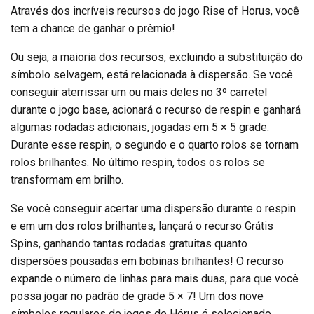
Através dos incríveis recursos do jogo Rise of Horus, você
tem a chance de ganhar o prêmio!
Ou seja, a maioria dos recursos, excluindo a substituição do
símbolo selvagem, está relacionada à dispersão. Se você
conseguir aterrissar um ou mais deles no 3º carretel
durante o jogo base, acionará o recurso de respin e ganhará
algumas rodadas adicionais, jogadas em 5 × 5 grade.
Durante esse respin, o segundo e o quarto rolos se tornam
rolos brilhantes. No último respin, todos os rolos se
transformam em brilho.
Se você conseguir acertar uma dispersão durante o respin
e em um dos rolos brilhantes, lançará o recurso Grátis
Spins, ganhando tantas rodadas gratuitas quanto
dispersões pousadas em bobinas brilhantes! O recurso
expande o número de linhas para mais duas, para que você
possa jogar no padrão de grade 5 × 7! Um dos nove
símbolos regulares de jogos de Hórus é selecionado