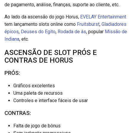
de pagamento, análise, finanças, suporte ao cliente, etc.
Ao lado da ascensão do jogo Horus,
EVELAY Entertainment
tem lançamento slots online como
Fruitsburst
,
Gladiadores
épicos
,
Deuses do Egito
,
Rodada de ás
, popular
Missão de
Indiana
, etc.
ASCENSÃO DE SLOT PRÓS E
CONTRAS DE HORUS
PRÓS:
Gráficos excelentes
Uma paleta de recursos
Controles e interface fáceis de usar
CONTRAS:
Falta de jogo de bônus