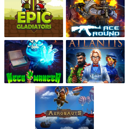
Jogue por
Jogue por
dinheiro real
dinheiro real
Jogar de graça
Jogar de graça
Necromante
Atlantis
Jogue por
Jogue por
dinheiro real
dinheiro real
Jogar de graça
Jogar de graça
Aeronautas
Jogue por
dinheiro real
Jogar de graça