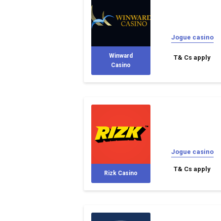
Jogue casino
Winward
T& Cs apply
Casino
Jogue casino
T& Cs apply
Rizk Casino