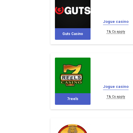
Jogue casino
T& Cs apply
Guts Casino
Jogue casino
T& Cs apply
7reels