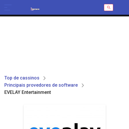
Top de cassinos
Principais provedores de software
EVELAY Entertainment