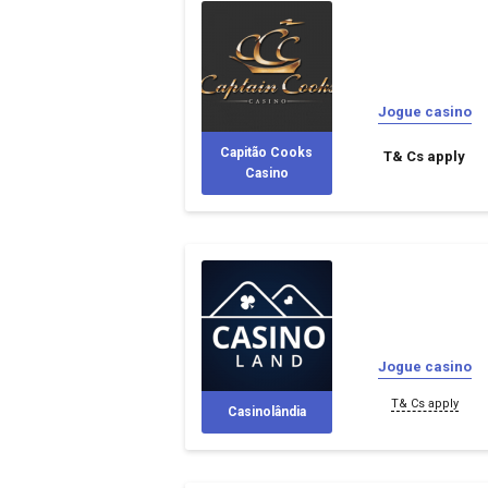
Jogue casino
Capitão Cooks
T& Cs apply
Casino
Jogue casino
T& Cs apply
Casinolândia