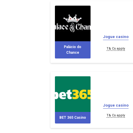
Jogue casino
Palácio do
T& Cs apply
Chance
Jogue casino
T& Cs apply
BET 365 Casino