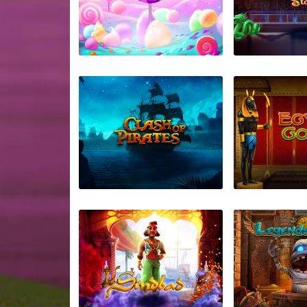
real
real
Jogar de graça
Jogar de 
Clash of Pirates
Deuses do
Jogue por dinheiro
Jogue por d
real
real
Jogar de graça
Jogar de 
Sindbad
Lendas de
Jogue por dinheiro
Jogue por d
real
real
Jogar de graça
Jogar de 