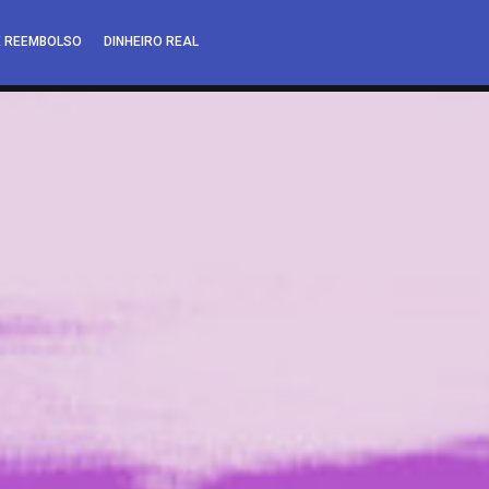
E REEMBOLSO
DINHEIRO REAL