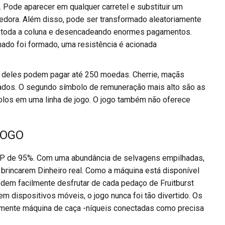
 Pode aparecer em qualquer carretel e substituir um
dora. Além disso, pode ser transformado aleatoriamente
toda a coluna e desencadeando enormes pagamentos.
do foi formado, uma resistência é acionada
 deles podem pagar até 250 moedas. Cherrie, maçãs
ados. O segundo símbolo de remuneração mais alto são as
los em uma linha de jogo. O jogo também não oferece
JOGO
 RTP de 95%. Com uma abundância de selvagens empilhadas,
 brincarem
Dinheiro real
. Como a máquina está disponível
odem facilmente desfrutar de cada pedaço de
Fruitburst
m dispositivos móveis, o jogo nunca foi tão divertido. Os
amente
máquina de caça -níqueis
conectadas
como precisa