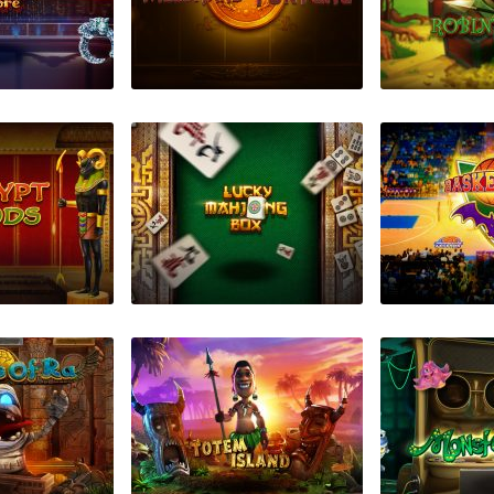
real
rea
graça
Jogar de graça
Jogar de
 Egito
Lucky Mahjong Box
Basquete
inheiro
Jogue por dinheiro
Jogue por 
real
rea
graça
Jogar de graça
Jogar de
 Ra
Ilha Totem
MONSTER
inheiro
Jogue por dinheiro
Jogue por 
real
rea
graça
Jogar de graça
Jogar de