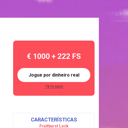
€ 1000 + 222 FS
Jogue por dinheiro real
T& Cs apply
CARACTERÍSTICAS
Fruitburst Lock