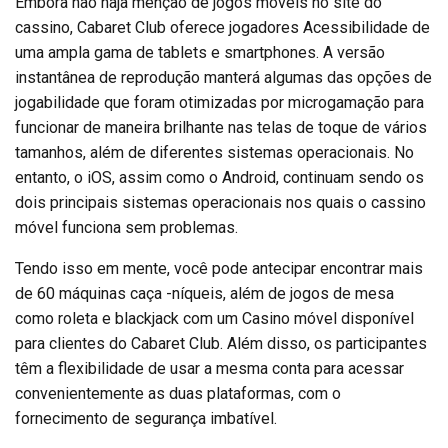
Embora não haja menção de jogos móveis no site do
cassino,
Cabaret Club oferece jogadores
Acessibilidade de
uma ampla gama de tablets e smartphones. A versão
instantânea de reprodução manterá algumas das opções de
jogabilidade que foram otimizadas por microgamação para
funcionar de maneira brilhante nas telas de toque de vários
tamanhos, além de diferentes sistemas operacionais. No
entanto, o iOS, assim como o Android, continuam sendo os
dois principais sistemas operacionais nos quais o cassino
móvel funciona sem problemas.
Tendo isso em mente, você pode antecipar encontrar mais
de 60 máquinas caça -níqueis, além de jogos de mesa
como roleta e blackjack com um
Casino móvel disponível
para clientes do Cabaret Club
. Além disso, os participantes
têm a flexibilidade de usar a mesma conta para acessar
convenientemente as duas plataformas, com o
fornecimento de segurança imbatível.