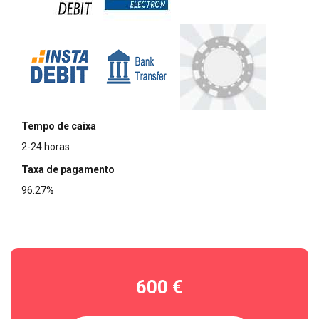
Tempo de caixa
2-24 horas
Taxa de pagamento
96.27%
600 €