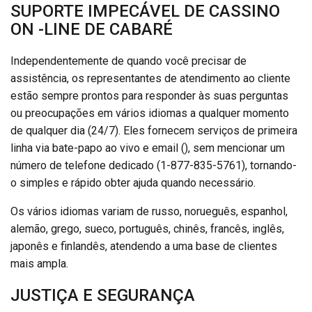
SUPORTE IMPECÁVEL DE CASSINO
ON -LINE DE CABARÉ
Independentemente de quando você precisar de
assistência, os representantes de atendimento ao cliente
estão sempre prontos para responder às suas perguntas
ou preocupações em vários idiomas a qualquer momento
de qualquer dia (24/7). Eles fornecem serviços de primeira
linha via bate-papo ao vivo e email (
), sem mencionar um
número de telefone dedicado (1-877-835-5761), tornando-
o simples e rápido obter ajuda quando necessário.
Os vários idiomas variam de russo, norueguês, espanhol,
alemão, grego, sueco, português, chinês, francês, inglês,
japonês e finlandês, atendendo a uma base de clientes
mais ampla.
JUSTIÇA E SEGURANÇA