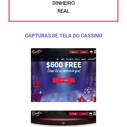
DINHEIRO
REAL
CAPTURAS DE TELA DO CASSINO