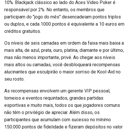
10%. Blackjack clássico ao lado do Aces Video Poker é
responsável por 2%. No entanto, os membros que
participam do "jogo do mês" desencadeiam pontos triplos
ou duplos, e cada 1000 pontos é equivalente a 10 euros em
créditos gratuitos.
Os níveis de seis camadas em ordem da faixa mais baixa a
mais alta, de azul, prata, ouro, platina, diamante e por último,
mas não menos importante, privé. Ao chegar aos níveis
mais altos ou camadas, você desbloqueará recompensas
alucinantes que esculpirão o maior sorriso de Kool-Aid no
seu rosto.
As recompensas envolvem um gerente VIP pessoal,
torneios e eventos requintados, grandes partidas
esportivas e muito mais, todos os que jogadores comuns
não têm o privilégio de apreciar. Além disso, os
participantes que acumulam com sucesso no mínimo
150.000 pontos de fidelidade e fizeram depósitos no valor