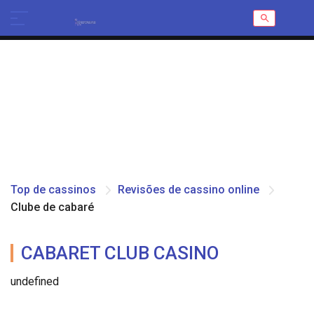
Top de cassinos
Revisões de cassino online
Clube de cabaré
CABARET CLUB CASINO
undefined