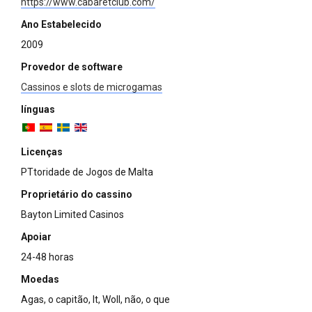
https://www.cabaretclub.com/
Ano Estabelecido
2009
Provedor de software
Cassinos e slots de microgamas
línguas
Licenças
PTtoridade de Jogos de Malta
Proprietário do cassino
Bayton Limited Casinos
Apoiar
24-48 horas
Moedas
Agas, o capitão, It, Woll, não, o que