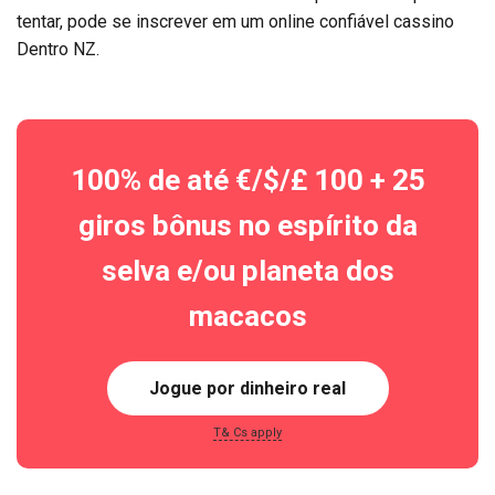
tentar, pode se inscrever em um online confiável
cassino
Dentro
NZ
.
100% de até €/$/£ 100 + 25
giros bônus no espírito da
selva e/ou planeta dos
macacos
Jogue por dinheiro real
T& Cs apply