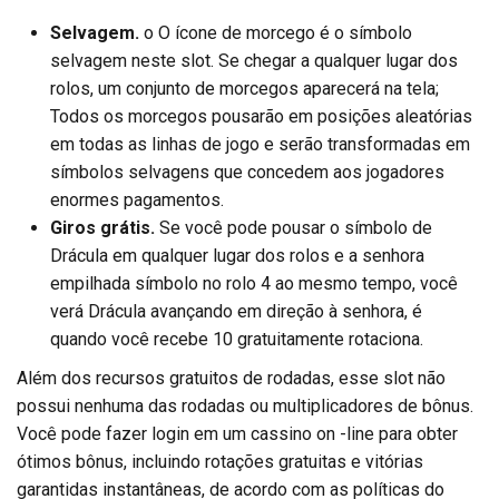
Selvagem.
o
O ícone de morcego é o símbolo
selvagem neste slot. Se chegar a qualquer lugar dos
rolos, um conjunto de morcegos aparecerá na tela;
Todos os morcegos pousarão em posições aleatórias
em todas as linhas de jogo e serão transformadas em
símbolos selvagens que concedem aos jogadores
enormes pagamentos.
Giros grátis.
Se você pode pousar o símbolo de
Drácula em qualquer lugar dos rolos e a senhora
empilhada símbolo no rolo 4 ao mesmo tempo, você
verá Drácula avançando em direção à senhora, é
quando você recebe 10
gratuitamente
rotaciona.
Além dos recursos gratuitos de rodadas, esse slot não
possui nenhuma das rodadas ou multiplicadores de bônus.
Você pode fazer login em um cassino on -line para obter
ótimos bônus, incluindo rotações gratuitas e vitórias
garantidas instantâneas, de acordo com as políticas do