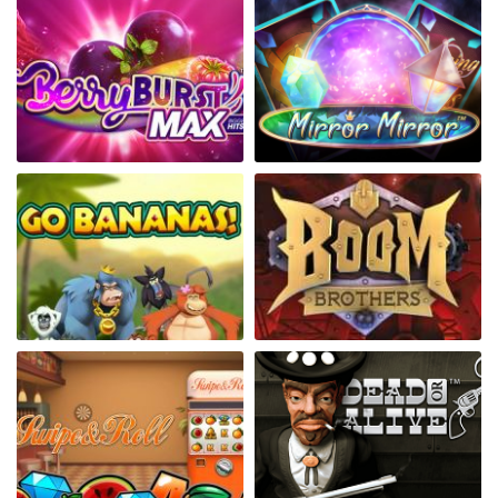
Berryburst Max
Lendas de conto de fadas: espelho espelho
Jogue por
Jogue por
dinheiro real
dinheiro real
Jogar de graça
Jogar de graça
Vá bananas
Irmãos Boom
Jogue por
Jogue por
dinheiro real
dinheiro real
Jogar de graça
Jogar de graça
Deslize e role
Morto ou vivo
Jogue por
Jogue por
dinheiro real
dinheiro real
Jogar de graça
Jogar de graça