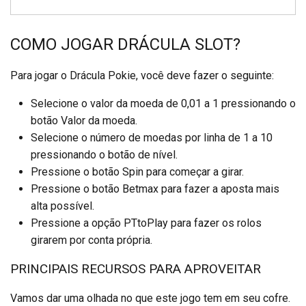
COMO JOGAR DRÁCULA SLOT?
Para jogar o
Drácula Pokie, você
deve fazer o seguinte:
Selecione o valor da moeda de 0,01 a 1 pressionando o
botão Valor da moeda.
Selecione o número de moedas por linha de 1 a 10
pressionando o botão de nível.
Pressione o botão Spin para começar a girar.
Pressione o botão Betmax para fazer a aposta mais
alta possível.
Pressione a opção PTtoPlay para fazer os rolos
girarem por conta própria.
PRINCIPAIS RECURSOS PARA APROVEITAR
Vamos dar uma olhada no que este jogo tem em seu cofre.