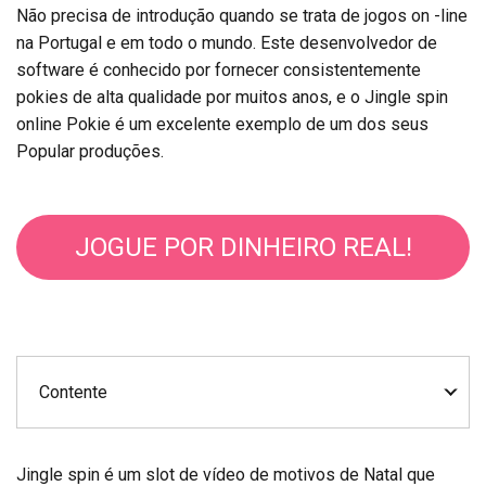
Não precisa de introdução quando se trata de jogos on -line
na Portugal e em todo o mundo. Este desenvolvedor de
software é conhecido por fornecer consistentemente
pokies de alta qualidade por muitos anos, e o
Jingle spin
online
Pokie é um excelente exemplo de um dos seus
Popular
produções.
Jogar de graça
JOGUE POR DINHEIRO REAL!
Contente
Jingle spin é um slot de vídeo de motivos de Natal que