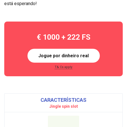
está esperando!
€ 1000 + 222 FS
Jogue por dinheiro real
T& Cs apply
CARACTERÍSTICAS
Jingle spin slot