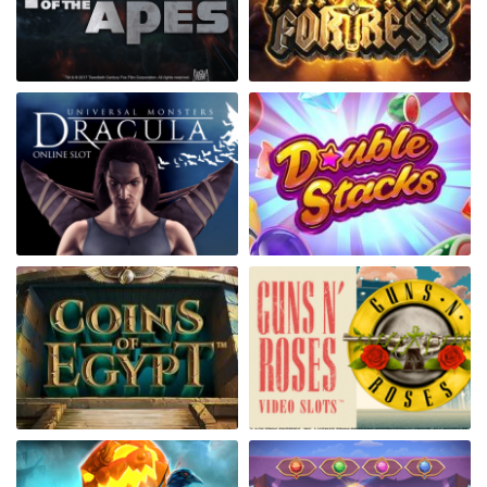
Jogar de graça
Jogar de graça
Drácula
Pilhas duplas
Jogue por
Jogue por
dinheiro real
dinheiro real
Jogar de graça
Jogar de graça
Moedas do Egito
Armas e rosas
Jogue por
Jogue por
dinheiro real
dinheiro real
Jogar de graça
Jogar de graça
Halloween Jack
Bazaar selvagem