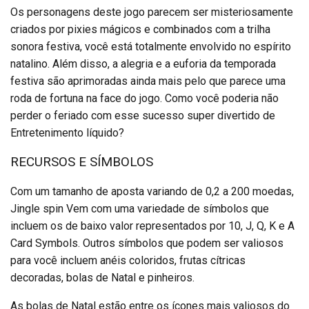
Os personagens deste jogo parecem ser misteriosamente
criados por pixies mágicos e combinados com a trilha
sonora festiva, você está totalmente envolvido no espírito
natalino. Além disso, a alegria e a euforia da temporada
festiva são aprimoradas ainda mais pelo que parece uma
roda de fortuna na face do jogo. Como você poderia não
perder o feriado com esse sucesso super divertido de
Entretenimento líquido
?
RECURSOS E SÍMBOLOS
Com um tamanho de aposta variando de 0,2 a 200 moedas,
Jingle spin
Vem com uma variedade de símbolos que
incluem os de baixo valor representados por 10, J, Q, K e A
Card Symbols. Outros símbolos que podem ser valiosos
para você incluem anéis coloridos, frutas cítricas
decoradas, bolas de Natal e pinheiros.
As bolas de Natal estão entre os ícones mais valiosos do