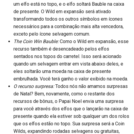
um elfo está no topo, e o elfo soltará Bauble na caixa
de presente. O Wild em expansão será ativado
transformando todos os outros símbolos em ícones
necessários para a combinação mais alta vencedora,
exceto pelo ícone selvagem comum.
The Coin Win Bauble:
Como o Wild em expansão, esse
recurso também é desencadeado pelos elfos
sentados nos topos do carretel. Isso será acionado
quando um selvagem entrar em vista abaixo deles, e
eles soltarão uma moeda na caixa de presente
embrulhada. Você terá ganho o valor exibido na moeda.
O recurso surpresa:
Todos nós não amamos surpresas
de Natal? Bem, novamente, como o restante dos
recursos de bônus, o Papai Noel envia uma surpresa
para você através dos elfos que o lançarão na caixa de
presente quando ela estiver sob qualquer um dos rolos
que os elfos estão no topo. Sua surpresa será a Coin
Wilds, expandindo rodadas selvagens ou gratuitas,