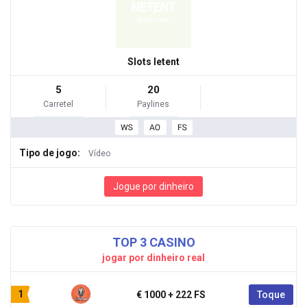
Slots letent
5
20
Carretel
Paylines
Tipo de jogo:
Vídeo
Jogue por dinheiro
TOP 3 CASINO
jogar por dinheiro real
1
€ 1000 + 222 FS
Toque