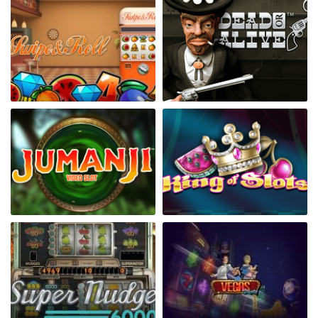
Deslize e role
Morto ou vivo
Jogue por
Jogue por
dinheiro real
dinheiro real
Jogar de graça
Jogar de graça
Jumanji
Rei dos slots
Jogue por
Jogue por
dinheiro real
dinheiro real
Jogar de graça
Jogar de graça
Super Nudge 6000
Slot da festa de Vegas
Jogue por
Jogue por
dinheiro real
dinheiro real
Jogar de graça
Jogar de graça