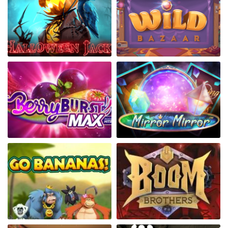
Jogue por
Jogue por
dinheiro real
dinheiro real
Jogar de graça
Jogar de graça
Berryburst Max
Lendas de conto de fadas: espelho espelho
Jogue por
Jogue por
dinheiro real
dinheiro real
Jogar de graça
Jogar de graça
Vá bananas
Irmãos Boom
Jogue por
Jogue por
dinheiro real
dinheiro real
Jogar de graça
Jogar de graça