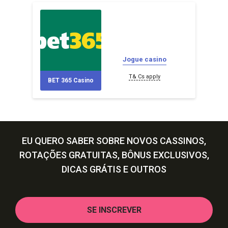
Jogue casino
T& Cs apply
BET 365 Casino
EU QUERO SABER SOBRE NOVOS CASSINOS,
ROTAÇÕES GRATUITAS, BÔNUS EXCLUSIVOS,
DICAS GRÁTIS E OUTROS
SE INSCREVER