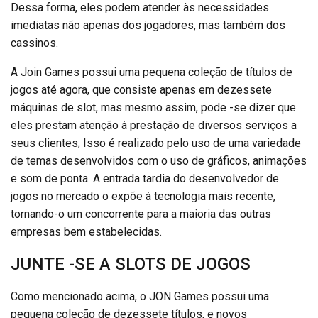
Dessa forma, eles podem atender às necessidades
imediatas não apenas dos jogadores, mas também dos
cassinos.
A Join Games possui uma pequena coleção de títulos de
jogos até agora, que consiste apenas em dezessete
máquinas de slot, mas mesmo assim, pode -se dizer que
eles prestam atenção à prestação de diversos serviços a
seus clientes; Isso é realizado pelo uso de uma variedade
de temas desenvolvidos com o uso de gráficos, animações
e som de ponta. A entrada tardia do desenvolvedor de
jogos no mercado o expõe à tecnologia mais recente,
tornando-o um concorrente para a maioria das outras
empresas bem estabelecidas.
JUNTE -SE A SLOTS DE JOGOS
Como mencionado acima, o JON Games possui uma
pequena coleção de dezessete títulos, e novos