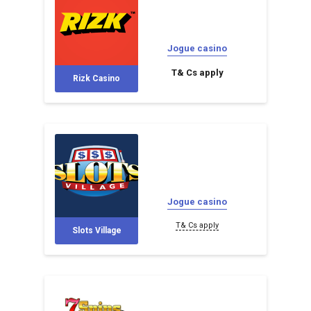
Jogue casino
T& Cs apply
Rizk Casino
Jogue casino
T& Cs apply
Slots Village