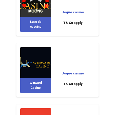
Jogue casino
Luas de
T& Cs apply
cassino
Jogue casino
Winward
T& Cs apply
Casino