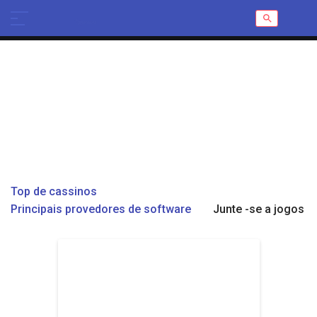
Top de cassinos
Principais provedores de software
Junte -se a jogos