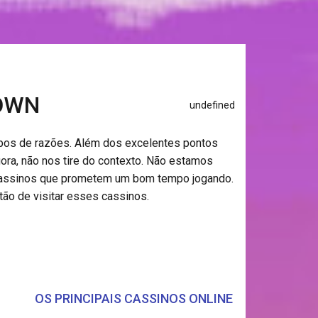
OWN
undefined
 tipos de razões. Além dos excelentes pontos
gora, não nos tire do contexto. Não estamos
 cassinos que prometem um bom tempo jogando.
stão de visitar esses cassinos.
OS PRINCIPAIS CASSINOS ONLINE