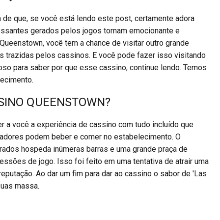
de que, se você está lendo este post, certamente adora
essantes gerados pelos jogos tornam emocionante e
Queenstown, você tem a chance de visitar outro grande
trazidas pelos cassinos. E você pode fazer isso visitando
ioso para saber por que esse cassino, continue lendo. Temos
lecimento.
ASINO QUEENSTOWN?
er a você a experiência de cassino com tudo incluído que
jogadores podem beber e comer no estabelecimento. O
rados hospeda inúmeras barras e uma grande praça de
essões de jogo. Isso foi feito em uma tentativa de atrair uma
reputação. Ao dar um fim para dar ao cassino o sabor de 'Las
suas massa.