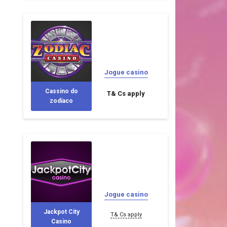
Jogue casino
Cassino do
T& Cs apply
zodíaco
Jogue casino
Jackpot City
T& Cs apply
Casino