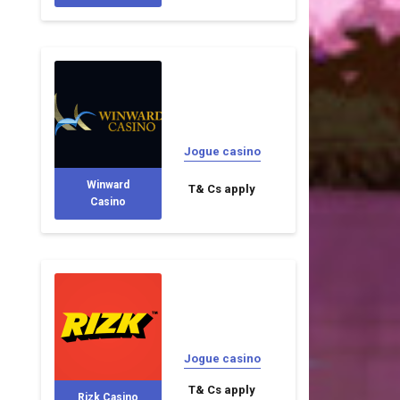
Jogue casino
Winward
T& Cs apply
Casino
Jogue casino
T& Cs apply
Rizk Casino