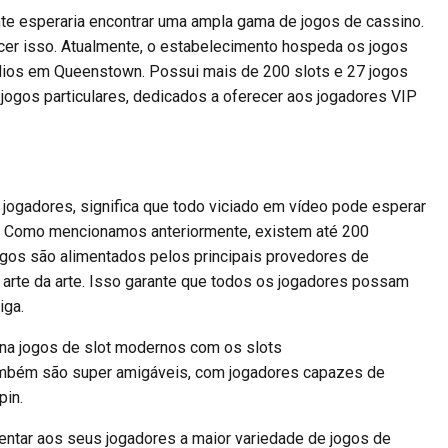
te esperaria encontrar uma ampla gama de jogos de cassino.
er isso. Atualmente, o estabelecimento hospeda os jogos
ios em Queenstown. Possui mais de 200 slots e 27 jogos
ogos particulares, dedicados a oferecer aos jogadores VIP
ogadores, significa que todo viciado em vídeo pode esperar
 Como mencionamos anteriormente, existem até 200
ogos são alimentados pelos principais provedores de
arte da arte. Isso garante que todos os jogadores possam
iga.
na jogos de slot modernos com os slots
 também são super amigáveis, com jogadores capazes de
pin.
ntar aos seus jogadores a maior variedade de jogos de