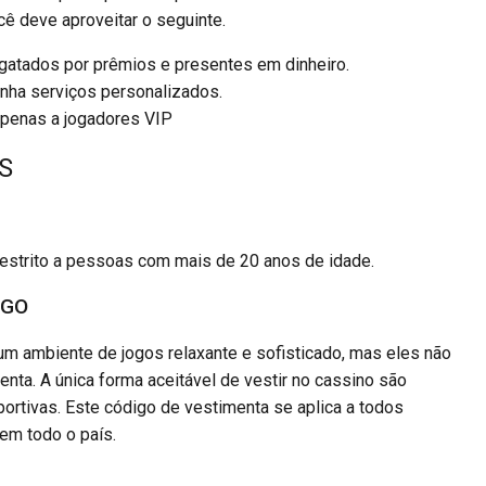
cê deve aproveitar o seguinte.
atados por prêmios e presentes em dinheiro.
nha serviços personalizados.
 apenas a jogadores VIP
S
estrito a pessoas com mais de 20 anos de idade.
IGO
 um ambiente de jogos relaxante e sofisticado, mas eles não
nta. A única forma aceitável de vestir no cassino são
rtivas. Este código de vestimenta se aplica a todos
em todo o país.