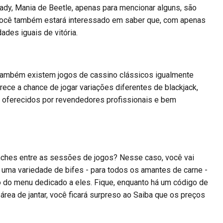
Lady, Mania de Beetle, apenas para mencionar alguns, são
Você também estará interessado em saber que, com apenas
ades iguais de vitória.
 também existem jogos de cassino clássicos igualmente
ece a chance de jogar variações diferentes de blackjack,
o oferecidos por revendedores profissionais e bem
anches entre as sessões de jogos? Nesse caso, você vai
e uma variedade de bifes - para todos os amantes de carne -
 do menu dedicado a eles. Fique, enquanto há um código de
área de jantar, você ficará surpreso ao Saiba que os preços