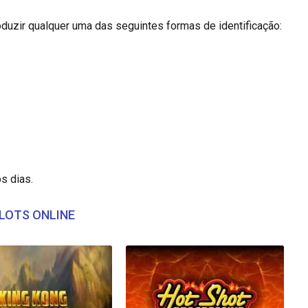
duzir qualquer uma das seguintes formas de identificação:
s dias.
LOTS ONLINE