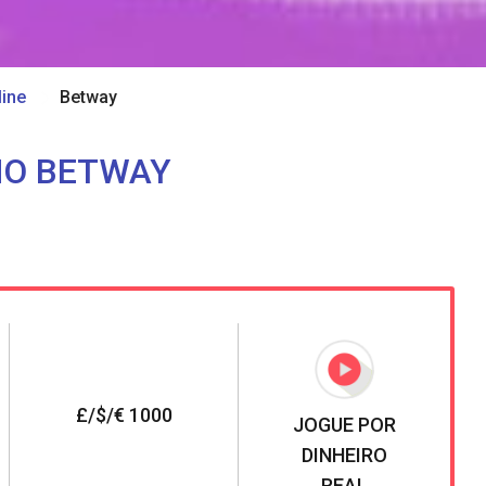
line
Betway
NO BETWAY
£/$/€ 1000
JOGUE POR
DINHEIRO
REAL