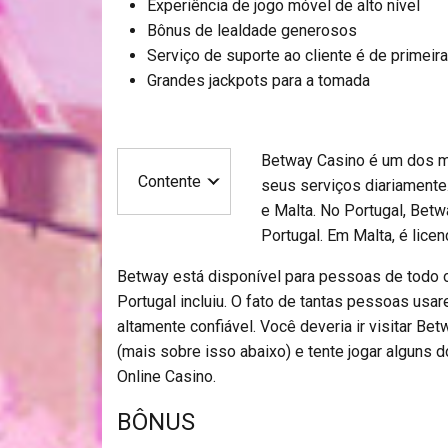
Experiência de jogo móvel de alto nível
Bônus de lealdade generosos
Serviço de suporte ao cliente é de primeira
Grandes jackpots para a tomada
Betway Casino
é um dos m
Contente
seus serviços diariamente
e Malta.
No Portugal,
Betw
Portugal. Em Malta, é lic
Betway
está disponível para pessoas de todo o
Portugal incluiu. O fato de tantas pessoas usa
altamente confiável.
Você deveria ir visitar
Bet
(mais sobre isso abaixo) e tente jogar algun
Online Casino.
BÔNUS