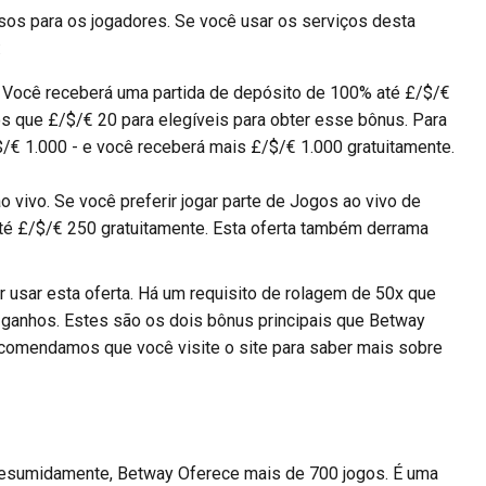
os para os jogadores. Se você usar os serviços desta
:
. Você receberá uma partida de depósito de 100% até £/$/€
s que £/$/€ 20 para elegíveis para obter esse bônus. Para
$/€ 1.000 - e você receberá mais £/$/€ 1.000 gratuitamente.
 vivo. Se você preferir jogar parte de
Jogos ao vivo de
té £/$/€ 250 gratuitamente. Esta oferta também derrama
 usar esta oferta. Há um requisito de rolagem de 50x que
s ganhos.
Estes são os dois bônus principais que
Betway
recomendamos que você visite o site para saber mais sobre
 Resumidamente,
Betway
Oferece mais de 700 jogos. É uma