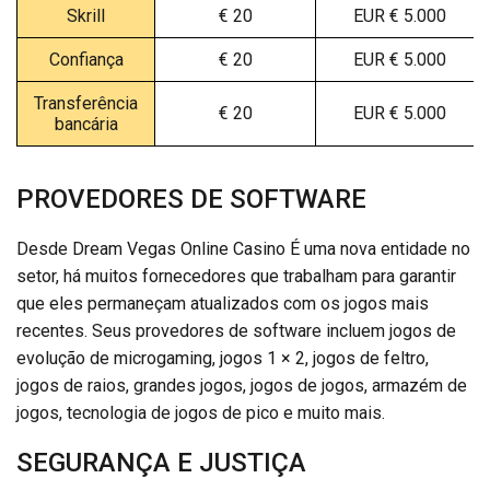
Skrill
€ 20
EUR € 5.000
Confiança
€ 20
EUR € 5.000
Transferência
€ 20
EUR € 5.000
bancária
PROVEDORES DE SOFTWARE
Desde
Dream Vegas Online Casino
É uma nova entidade no
setor, há muitos fornecedores que trabalham para garantir
que eles permaneçam atualizados com os jogos mais
recentes. Seus provedores de software incluem jogos de
evolução de microgaming, jogos 1 × 2, jogos de feltro,
jogos de raios, grandes jogos, jogos de jogos, armazém de
jogos, tecnologia de jogos de pico e muito mais.
SEGURANÇA E JUSTIÇA