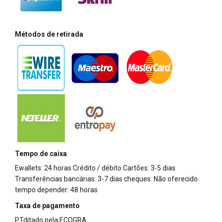
Métodos de retirada
Tempo de caixa
Ewallets: 24 horas Crédito / débito Cartões: 3-5 dias
Transferências bancárias: 3-7 dias cheques: Não oferecido
tempo depender: 48 horas
Taxa de pagamento
PTditado pela ECOGRA