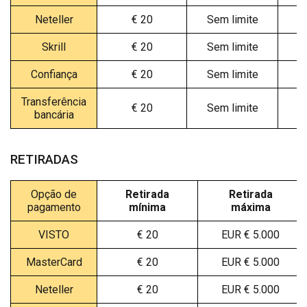
Neteller
€ 20
Sem limite
I
Skrill
€ 20
Sem limite
I
Confiança
€ 20
Sem limite
Transferência
€ 20
Sem limite
bancária
RETIRADAS
Opção de
Retirada
Retirada
pagamento
mínima
máxima
VISTO
€ 20
EUR € 5.000
MasterCard
€ 20
EUR € 5.000
Neteller
€ 20
EUR € 5.000