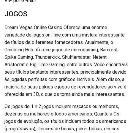
VIP por e -mail.
JOGOS
Dream Vegas Online Casino
Oferece uma enorme
variedade de jogos on -line com uma mistura interessante
de títulos de diferentes fornecedores. Atualmente, o
Gambling Hub oferece jogos de microgaming, Barcrest,
Spike Gaming, Thunderkick, Shufflemaster, Netent,
Aristocrat e Big Time Gaming, entre outros. Você encontrará
seus títulos bastante interessantes, principalmente devido
às jogadas perfeitas com gráficos incríveis. Além disso, a
maioria de seus pokies e jogos de revendedores ao vivo é
oferecida em 3D, o que os torna ainda mais interessantes.
Os jogos de 1 × 2 jogos incluem macacos ou melhores,
dezenas ou melhores e todos americanos. Quanto a
Os
jogos da evolução, os títulos incluem todos os americanos
(progressivos), Deuces de bônus, poker bônus, deuces