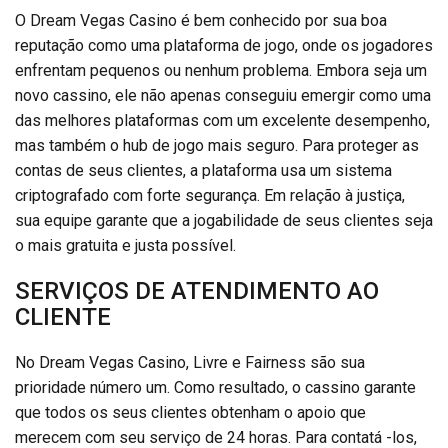
O Dream Vegas Casino é bem conhecido por sua boa
reputação como uma plataforma de jogo, onde os jogadores
enfrentam pequenos ou nenhum problema. Embora seja um
novo cassino, ele não apenas conseguiu emergir como uma
das melhores plataformas com um excelente desempenho,
mas também o hub de jogo mais seguro. Para proteger as
contas de seus clientes, a plataforma usa um sistema
criptografado com forte segurança. Em relação à justiça,
sua equipe garante que a jogabilidade de seus clientes seja
o mais gratuita e justa possível.
SERVIÇOS DE ATENDIMENTO AO
CLIENTE
No Dream Vegas Casino, Livre e Fairness são sua
prioridade número um. Como resultado, o cassino garante
que todos os seus clientes obtenham o apoio que
merecem com seu serviço de 24 horas. Para contatá -los,