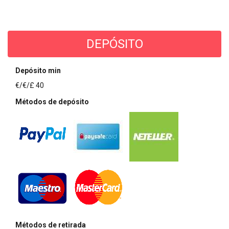
DEPÓSITO
Depósito min
€/€/£ 40
Métodos de depósito
Métodos de retirada