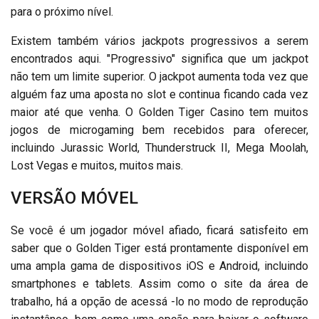
para o próximo nível.
Existem também vários jackpots progressivos a serem
encontrados aqui. "Progressivo" significa que um jackpot
não tem um limite superior. O jackpot aumenta toda vez que
alguém faz uma aposta no slot e continua ficando cada vez
maior até que venha. O Golden Tiger Casino tem muitos
jogos de microgaming bem recebidos para oferecer,
incluindo Jurassic World, Thunderstruck II, Mega Moolah,
Lost Vegas e muitos, muitos mais.
VERSÃO MÓVEL
Se você é um jogador móvel afiado, ficará satisfeito em
saber que o Golden Tiger está prontamente disponível em
uma ampla gama de dispositivos iOS e Android, incluindo
smartphones e tablets. Assim como o site da área de
trabalho, há a opção de acessá -lo no modo de reprodução