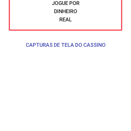
JOGUE POR
DINHEIRO
REAL
CAPTURAS DE TELA DO CASSINO