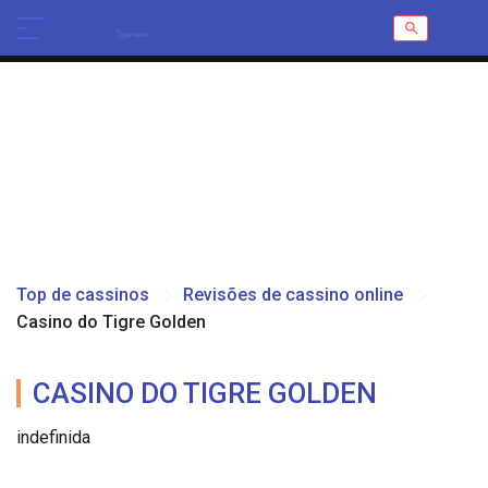
Top de cassinos
Revisões de cassino online
Casino do Tigre Golden
CASINO DO TIGRE GOLDEN
indefinida