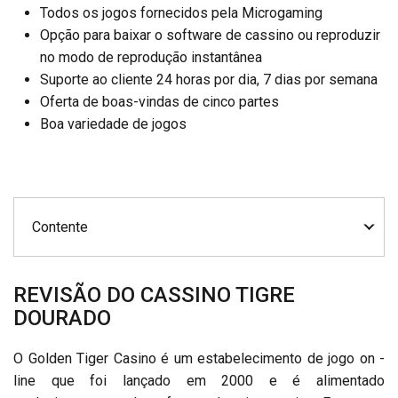
Todos os jogos fornecidos pela Microgaming
Opção para baixar o software de cassino ou reproduzir
no modo de reprodução instantânea
Suporte ao cliente 24 horas por dia, 7 dias por semana
Oferta de boas-vindas de cinco partes
Boa variedade de jogos
Contente
REVISÃO DO CASSINO TIGRE
DOURADO
O Golden Tiger Casino é um estabelecimento de jogo on -
line que foi lançado em 2000 e é alimentado