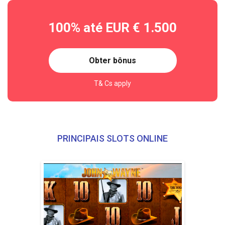
100% até EUR € 1.500
Obter bônus
T& Cs apply
PRINCIPAIS SLOTS ONLINE