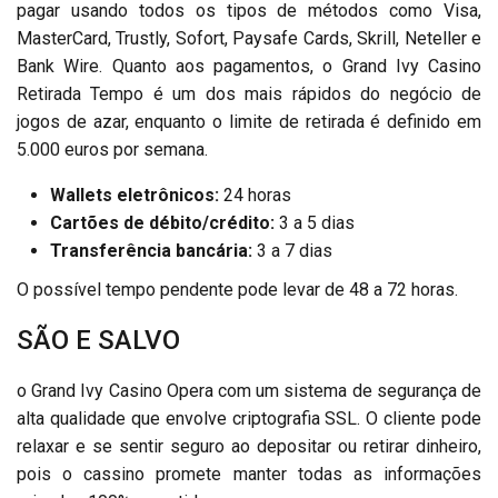
pagar usando todos os tipos de
métodos
como Visa,
MasterCard, Trustly, Sofort, Paysafe Cards, Skrill, Neteller e
Bank Wire. Quanto aos pagamentos, o
Grand Ivy Casino
Retirada Tempo
é um dos mais rápidos do negócio de
jogos de azar, enquanto o limite de retirada é definido em
5.000 euros por semana.
Wallets eletrônicos:
24 horas
Cartões de débito/crédito:
3 a 5 dias
Transferência bancária:
3 a 7 dias
O possível tempo pendente pode levar de 48 a 72 horas.
SÃO E SALVO
o
Grand Ivy Casino
Opera com um sistema de segurança de
alta qualidade que envolve criptografia SSL. O cliente pode
relaxar e se sentir seguro ao depositar ou retirar dinheiro,
pois o cassino promete manter todas as informações