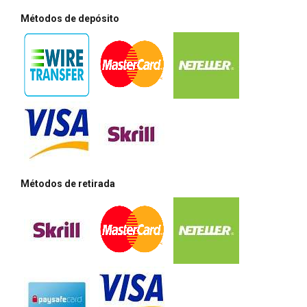
Métodos de depósito
Métodos de retirada