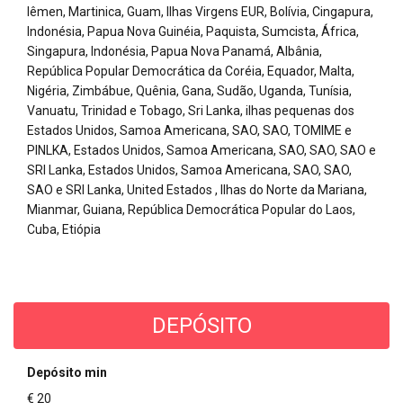
Iêmen, Martinica, Guam, Ilhas Virgens EUR, Bolívia, Cingapura,
Indonésia, Papua Nova Guinéia, Paquista, Sumcista, África,
Singapura, Indonésia, Papua Nova Panamá, Albânia,
República Popular Democrática da Coréia, Equador, Malta,
Nigéria, Zimbábue, Quênia, Gana, Sudão, Uganda, Tunísia,
Vanuatu, Trinidad e Tobago, Sri Lanka, ilhas pequenas dos
Estados Unidos, Samoa Americana, SAO, SAO, TOMIME e
PINLKA, Estados Unidos, Samoa Americana, SAO, SAO, SAO e
SRI Lanka, Estados Unidos, Samoa Americana, SAO, SAO,
SAO e SRI Lanka, United Estados , Ilhas do Norte da Mariana,
Mianmar, Guiana, República Democrática Popular do Laos,
Cuba, Etiópia
DEPÓSITO
Depósito min
€ 20