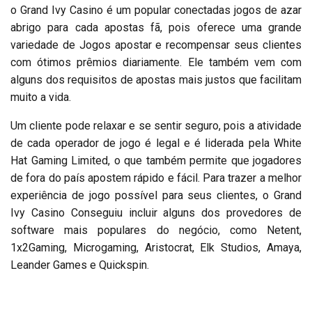
o
Grand Ivy Casino
é um popular
conectadas
jogos de azar
abrigo para cada
apostas
fã, pois oferece uma grande
variedade de
Jogos
apostar e recompensar seus clientes
com ótimos prêmios diariamente. Ele também vem com
alguns dos requisitos de apostas mais justos que facilitam
muito a vida.
Um cliente pode relaxar e se sentir seguro, pois a atividade
de cada operador de jogo é legal e é liderada pela White
Hat Gaming Limited, o que também permite que jogadores
de fora do país apostem rápido e fácil. Para trazer a melhor
experiência de jogo possível para seus clientes, o
Grand
Ivy Casino
Conseguiu incluir alguns dos provedores de
software mais populares do negócio, como Netent,
1x2Gaming, Microgaming, Aristocrat, Elk Studios, Amaya,
Leander Games e Quickspin.