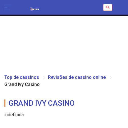
Top de cassinos
Revisões de cassino online
Grand Ivy Casino
GRAND IVY CASINO
indefinida