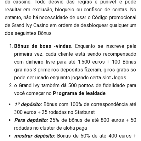
do cassino. Todo desvio das regras é punível e pode
resultar em exclusão, bloqueio ou confisco de contas. No
entanto, não há necessidade de usar o
Código promocional
de Grand Ivy Casino
em ordem de desbloquear qualquer um
dos seguintes
Bônus
.
Bônus de boas -vindas.
Enquanto se inscreve pela
primeira vez, cada cliente está sendo recompensado
com dinheiro livre para até 1.500 euros + 100
Bônus
gira nos 3 primeiros depósitos fizeram.
giros grátis
só
pode ser usado enquanto
jogando
certa slot
Jogos
.
o
Grand Ivy
também dá 500 pontos de fidelidade para
você começar no
Programa de lealdade
.
1º depósito
:
Bônus com 100% de correspondência até
300 euros + 25 rodadas no Starburst
Pera
depósito:
25% de bônus de até 800 euros + 50
rodadas no cluster de aloha paga
mostrar
depósito:
Bônus de 50% de até 400 euros +