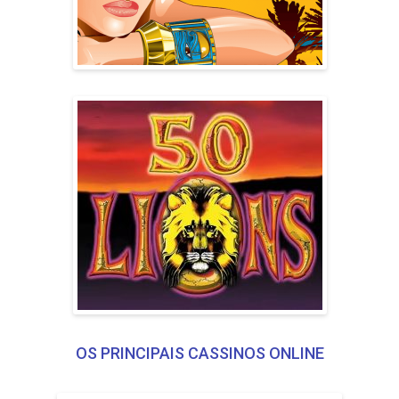
OS PRINCIPAIS CASSINOS ONLINE