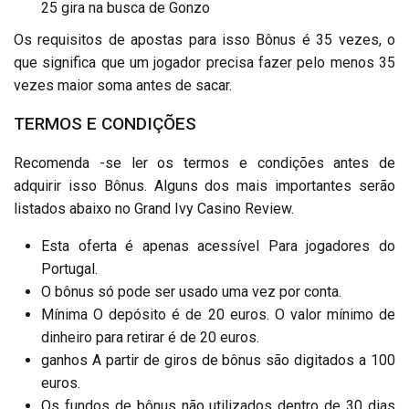
25 gira na busca de Gonzo
Os requisitos de apostas para isso
Bônus
é 35 vezes, o
que significa que um jogador precisa fazer pelo menos 35
vezes maior soma antes de sacar.
TERMOS E CONDIÇÕES
Recomenda -se ler os termos e condições antes de
adquirir isso
Bônus
. Alguns dos mais importantes serão
listados abaixo no
Grand Ivy Casino Review
.
Esta oferta é apenas
acessível
Para jogadores do
Portugal.
O bônus só pode ser usado uma vez por conta.
Mínima
O depósito é de 20 euros. O valor mínimo de
dinheiro para retirar é de 20 euros.
ganhos
A partir de giros de bônus são digitados a 100
euros.
Os fundos de bônus não utilizados dentro de 30 dias