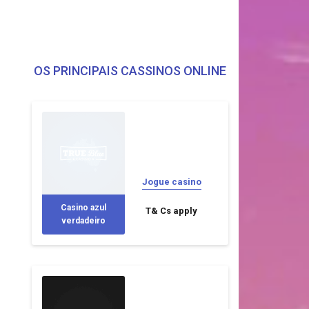
OS PRINCIPAIS CASSINOS ONLINE
Jogue casino
Casino azul
T& Cs apply
verdadeiro