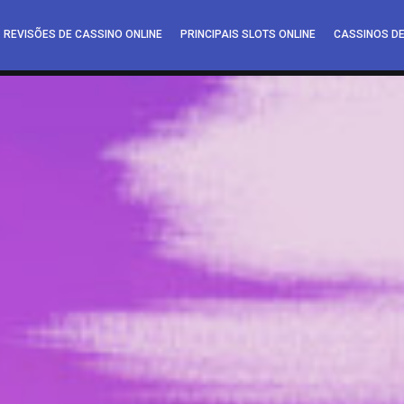
REVISÕES DE CASSINO ONLINE
PRINCIPAIS SLOTS ONLINE
CASSINOS D