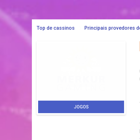
Top de cassinos
Principais provedores d
JOGOS