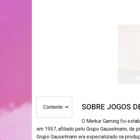
SOBRE JOGOS D
Contente
O Merkur Gaming foi estab
em 1957, afiliado pelo Grupo Gauselmann, de p
Grupo Gauselmann era especializado na produç