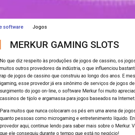
e software
Jogos
MERKUR GAMING SLOTS
No que diz respeito às produções de jogos de cassino, os jog
muitos outros provedores da indústria, o que influenciou bastant
rap de jogos de cassino que construiu ao longo dos anos. E me
igaming, esse provedor já era sinônimo de serviços de jogos de
surgimento do jogo on-line, o software Merkur foi muito aprec
cassinos de tijolo e argamassa para jogos baseados na Internet
Para muitos que nunca colocaram os pés em uma arena de jogos 
quanto pessoas como microgaming e entretenimento líquido. En
provedor aqui, continue lendo para saber mais sobre o Merkur.
que ele conseguiu durante o tempo que está no negócio!