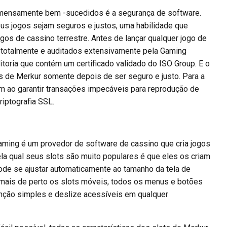
 imensamente bem -sucedidos é a segurança de software.
eus jogos sejam seguros e justos, uma habilidade que
s de cassino terrestre. Antes de lançar qualquer jogo de
 totalmente e auditados extensivamente pela Gaming
itoria que contém um certificado validado do ISO Group. E o
os de Merkur somente depois de ser seguro e justo. Para a
em ao garantir transações impecáveis para reprodução de
riptografia SSL.
ming é um provedor de software de cassino que cria jogos
a qual seus slots são muito populares é que eles os criam
ode se ajustar automaticamente ao tamanho da tela de
r mais de perto os slots móveis, todos os menus e botões
unção simples e deslize acessíveis em qualquer