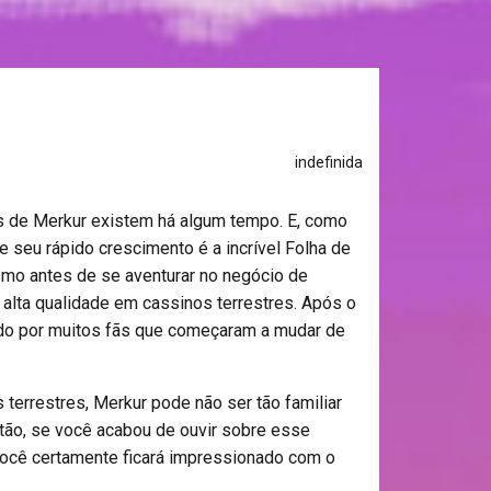
indefinida
os de Merkur existem há algum tempo. E, como
e seu rápido crescimento é a incrível Folha de
smo antes de se aventurar no negócio de
 alta qualidade em cassinos terrestres. Após o
iado por muitos fãs que começaram a mudar de
.
terrestres, Merkur pode não ser tão familiar
tão, se você acabou de ouvir sobre esse
 Você certamente ficará impressionado com o