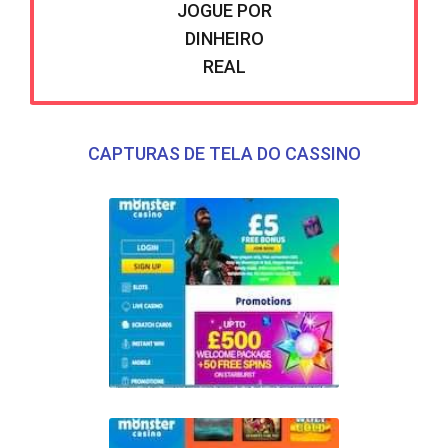
JOGUE POR
DINHEIRO
REAL
CAPTURAS DE TELA DO CASSINO