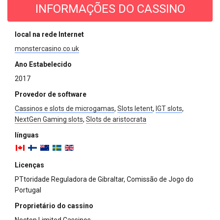
INFORMAÇÕES DO CASSINO
local na rede Internet
monstercasino.co.uk
Ano Estabelecido
2017
Provedor de software
Cassinos e slots de microgamas
,
Slots letent
,
IGT slots
,
NextGen Gaming slots
,
Slots de aristocrata
línguas
Licenças
PTtoridade Reguladora de Gibraltar, Comissão de Jogo do
Portugal
Proprietário do cassino
Necton Limited Cassinos