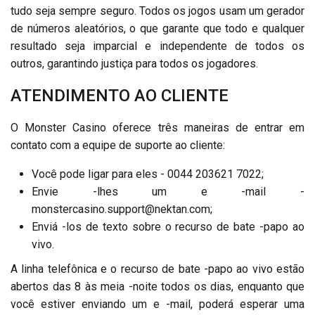
tudo seja sempre seguro. Todos os jogos usam um gerador
de números aleatórios, o que garante que todo e qualquer
resultado seja imparcial e independente de todos os
outros, garantindo justiça para todos os jogadores.
ATENDIMENTO AO CLIENTE
O Monster Casino oferece três maneiras de entrar em
contato com a equipe de suporte ao cliente:
Você pode ligar para eles - 0044 203621 7022;
Envie -lhes um e -mail -
monstercasino.support@nektan.com
;
Enviá -los de texto sobre o recurso de bate -papo ao
vivo.
A linha telefônica e o recurso de bate -papo ao vivo estão
abertos das 8 às meia -noite todos os dias, enquanto que
você estiver enviando um e -mail, poderá esperar uma