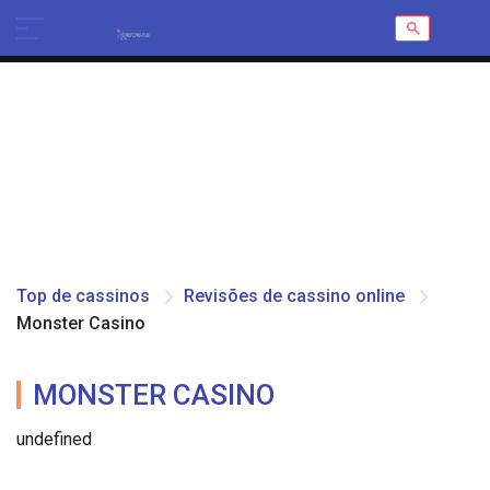
Top de cassinos
Revisões de cassino online
Monster Casino
MONSTER CASINO
undefined