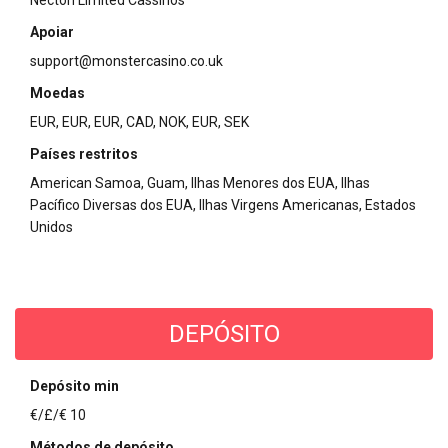
Apoiar
support@monstercasino.co.uk
Moedas
EUR, EUR, EUR, CAD, NOK, EUR, SEK
Países restritos
American Samoa, Guam, Ilhas Menores dos EUA, Ilhas
Pacífico Diversas dos EUA, Ilhas Virgens Americanas, Estados
Unidos
DEPÓSITO
Depósito min
€/£/€ 10
Métodos de depósito