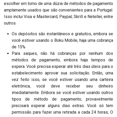
escolher em torno de uma dúzia de métodos de pagamento
amplamente usados que são convenientes para a Portugal.
Isso inclui Visa e Mastercard, Paypal, Skrill e Neteller, entre
outros.
Os depósitos são instantâneos e gratuitos, embora se
você estiver usando o Boku Mobile, haja uma cobrança
de 15%.
Para saques, não há cobranças por nenhum dos
métodos de pagamento, embora haja tempos de
espera. Você precisa esperar até três dias úteis para o
estabelecimento aprovar sua solicitação. Então, uma
vez feito isso, se você estiver usando uma carteira
eletrônica, você deve receber seu dinheiro
imediatamente. Embora se você estiver usando outros
tipos de método de pagamento, provavelmente
precisará esperar alguns dias extras. Você só tem
permissão para fazer uma retirada a cada 24 horas; O