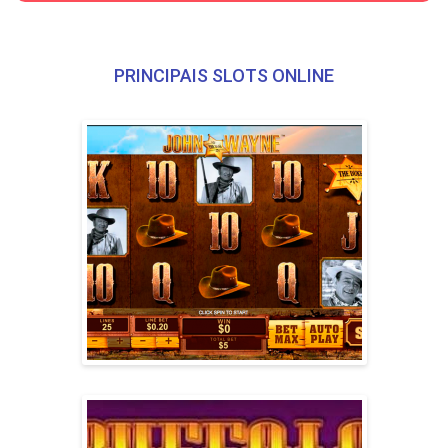
PRINCIPAIS SLOTS ONLINE