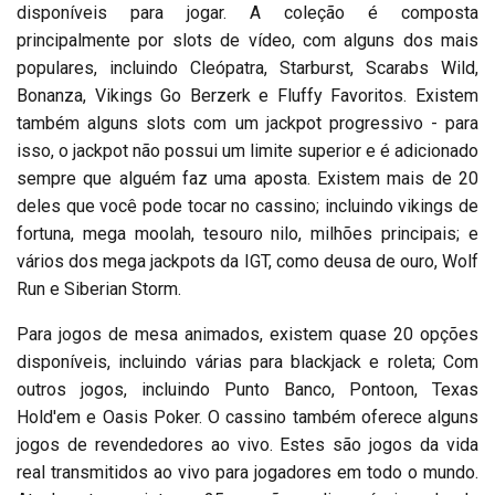
disponíveis para jogar. A coleção é composta
principalmente por slots de vídeo, com alguns dos mais
populares, incluindo Cleópatra, Starburst, Scarabs Wild,
Bonanza, Vikings Go Berzerk e Fluffy Favoritos. Existem
também alguns slots com um jackpot progressivo - para
isso, o jackpot não possui um limite superior e é adicionado
sempre que alguém faz uma aposta. Existem mais de 20
deles que você pode tocar no cassino; incluindo vikings de
fortuna, mega moolah, tesouro nilo, milhões principais; e
vários dos mega jackpots da IGT, como deusa de ouro, Wolf
Run e Siberian Storm.
Para jogos de mesa animados, existem quase 20 opções
disponíveis, incluindo várias para blackjack e roleta; Com
outros jogos, incluindo Punto Banco, Pontoon, Texas
Hold'em e Oasis Poker. O cassino também oferece alguns
jogos de revendedores ao vivo. Estes são jogos da vida
real transmitidos ao vivo para jogadores em todo o mundo.