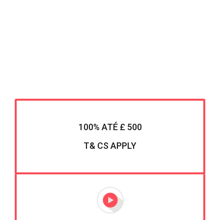
100% ATÉ £ 500
T& CS APPLY