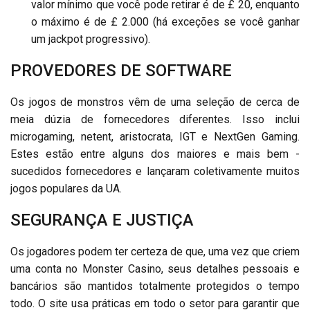
valor mínimo que você pode retirar é de £ 20, enquanto
o máximo é de £ 2.000 (há exceções se você ganhar
um jackpot progressivo).
PROVEDORES DE SOFTWARE
Os jogos de monstros vêm de uma seleção de cerca de
meia dúzia de fornecedores diferentes. Isso inclui
microgaming, netent, aristocrata, IGT e NextGen Gaming.
Estes estão entre alguns dos maiores e mais bem -
sucedidos fornecedores e lançaram coletivamente muitos
jogos populares da UA.
SEGURANÇA E JUSTIÇA
Os jogadores podem ter certeza de que, uma vez que criem
uma conta no Monster Casino, seus detalhes pessoais e
bancários são mantidos totalmente protegidos o tempo
todo. O site usa práticas em todo o setor para garantir que