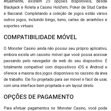
Atualmente, existem 25 opções disponíveis, desde
Blackjack e Roleta a Casino Hold'em, Poker de Stud Caribe
e Baccarat. Completando a coleção de jogos estão vários
outros jogos, incluindo bingo, keno, cartas de arranhões e
esportes virtuais.
COMPATIBILIDADE MÓVEL
O Monster Casino ainda não possui seu próprio aplicativo,
embora exista um cassino móvel que você possa acessar
passando pelo navegador da web do seu dispositivo. É
totalmente compatível com dispositivos iOS e Android e
oferece a maioria dos jogos disponíveis no cassino da área
de trabalho. Ele foi projetado para ser móvel e fácil de usar,
com uma interface bem projetada e um layout direto.
OPÇÕES DE PAGAMENTO
Para efetuar pagamentos no Monster Casino, você pode