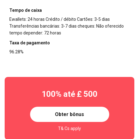
Tempo de caixa
Ewallets: 24 horas Crédito / débito Cartões: 3-5 dias
Transferências bancárias: 3-7 dias cheques: Não oferecido
tempo depender: 72 horas
Taxa de pagamento
96.28%
100% até £ 500
Obter bônus
T& Cs apply