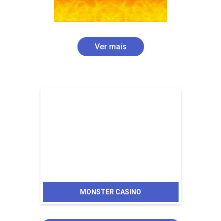
Ver mais
MONSTER CASINO