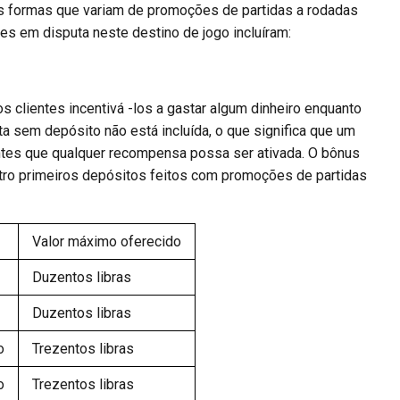
s formas que variam de promoções de partidas a rodadas
tes em disputa neste destino de jogo incluíram:
 clientes incentivá -los a gastar algum dinheiro enquanto
a sem depósito não está incluída, o que significa que um
ntes que qualquer recompensa possa ser ativada. O bônus
tro primeiros depósitos feitos com promoções de partidas
Valor máximo oferecido
Duzentos libras
Duzentos libras
o
Trezentos libras
o
Trezentos libras