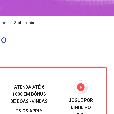
line
Slots reais
NO
ATENDA ATÉ €
1000 EM BÔNUS
JOGUE POR
DE BOAS -VINDAS
DINHEIRO
T& CS APPLY