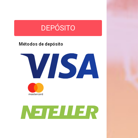
DEPÓSITO
Métodos de depósito