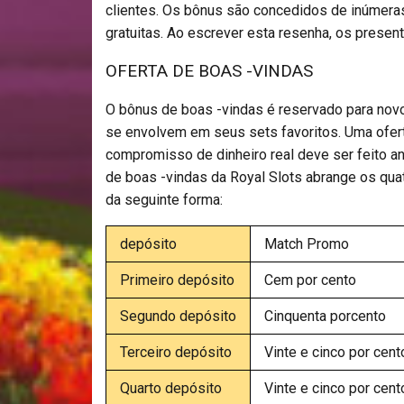
clientes. Os bônus são concedidos de inúmera
gratuitas. Ao escrever esta resenha, os presen
OFERTA DE BOAS -VINDAS
O bônus de boas -vindas é reservado para novos
se envolvem em seus sets favoritos. Uma ofert
compromisso de dinheiro real deve ser feito a
de boas -vindas da Royal Slots abrange os qua
da seguinte forma:
depósito
Match Promo
Primeiro depósito
Cem por cento
Segundo depósito
Cinquenta porcento
Terceiro depósito
Vinte e cinco por cent
Quarto depósito
Vinte e cinco por cent