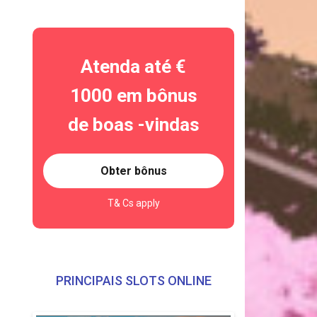
Atenda até €
1000 em bônus
de boas -vindas
Obter bônus
T& Cs apply
PRINCIPAIS SLOTS ONLINE