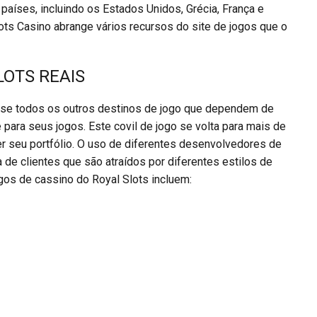
s países, incluindo os Estados Unidos, Grécia, França e
lots Casino abrange vários recursos do site de jogos que o
LOTS REAIS
ase todos os outros destinos de jogo que dependem de
para seus jogos. Este covil de jogo se volta para mais de
er seu portfólio. O uso de diferentes desenvolvedores de
 de clientes que são atraídos por diferentes estilos de
os de cassino do Royal Slots incluem: