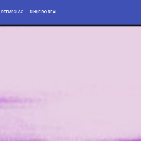
E REEMBOLSO
DINHEIRO REAL