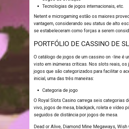
Tecnologias de jogos internacionais, etc.
Netent e microgaming estão os maiores proved
vantagem, considerando seu status de alto es
se estabeleceram como forças a serem consid
PORTFÓLIO DE CASSINO DE S
O catálogo de jogos de um cassino on -line é
visto em inúmeras críticas. Nos slots reais, 
jogos que são categorizados para facilitar o ac
inicial, uma das três maneiras:
Categoria de jogo
O Royal Slots Casino carrega seis categorias d
vivo, jogos de mesa, blackjack, roleta e vídeo 
seguidos de distância por jogos de mesa.
Dead or Alive, Diamond Mine Megaways, Wish O